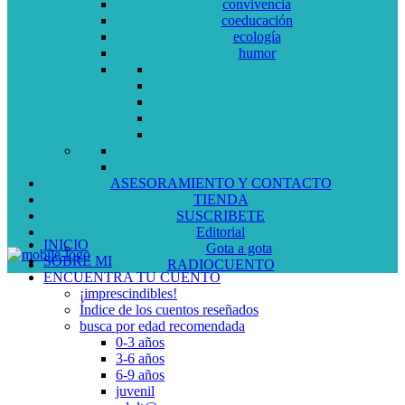
convivencia
coeducación
ecología
humor
ASESORAMIENTO Y CONTACTO
TIENDA
SUSCRIBETE
Editorial
INICIO
Gota a gota
SOBRE MI
RADIOCUENTO
ENCUENTRA TU CUENTO
¡imprescindibles!
Índice de los cuentos reseñados
busca por edad recomendada
0-3 años
3-6 años
6-9 años
juvenil