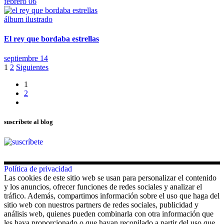
febrero 06
álbum ilustrado
El rey que bordaba estrellas
septiembre 14
Paginación
1
2
Siguientes
de
1
2
entradas
suscríbete al blog
Política de privacidad
Las cookies de este sitio web se usan para personalizar el contenido
y los anuncios, ofrecer funciones de redes sociales y analizar el
tráfico. Además, compartimos información sobre el uso que haga del
sitio web con nuestros partners de redes sociales, publicidad y
análisis web, quienes pueden combinarla con otra información que
les haya proporcionado o que hayan recopilado a partir del uso que