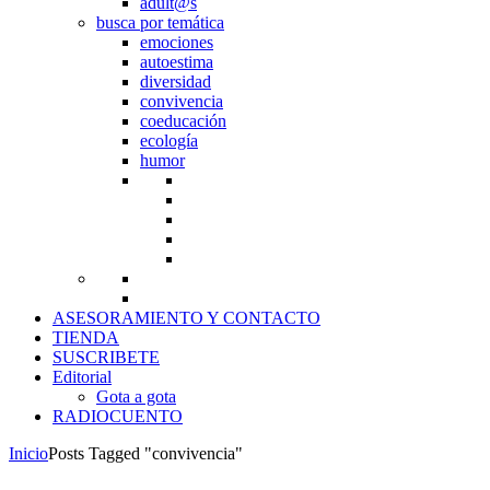
adult@s
busca por temática
emociones
autoestima
diversidad
convivencia
coeducación
ecología
humor
ASESORAMIENTO Y CONTACTO
TIENDA
SUSCRIBETE
Editorial
Gota a gota
RADIOCUENTO
Inicio
Posts Tagged "convivencia"