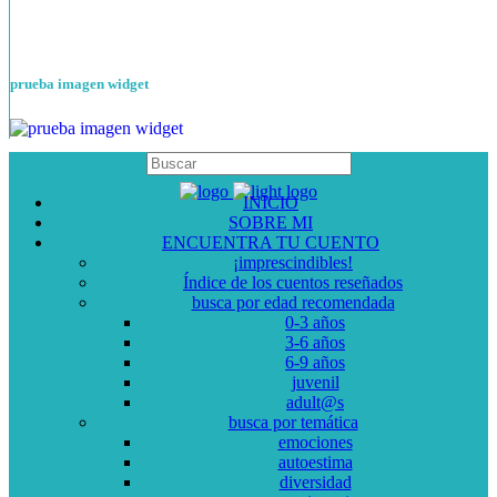
prueba imagen widget
INICIO
SOBRE MI
ENCUENTRA TU CUENTO
¡imprescindibles!
Índice de los cuentos reseñados
busca por edad recomendada
0-3 años
3-6 años
6-9 años
juvenil
adult@s
busca por temática
emociones
autoestima
diversidad