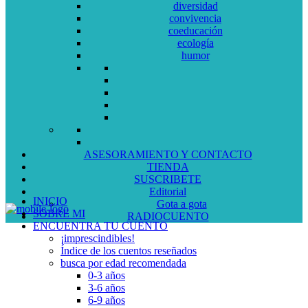
diversidad
convivencia
coeducación
ecología
humor
ASESORAMIENTO Y CONTACTO
TIENDA
SUSCRIBETE
Editorial
INICIO
Gota a gota
SOBRE MI
RADIOCUENTO
ENCUENTRA TU CUENTO
¡imprescindibles!
Índice de los cuentos reseñados
busca por edad recomendada
0-3 años
3-6 años
6-9 años