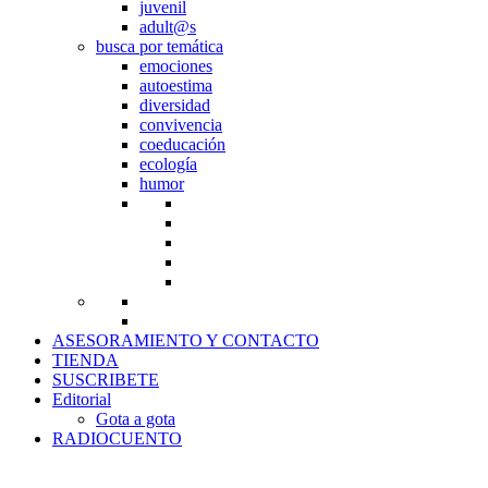
juvenil
adult@s
busca por temática
emociones
autoestima
diversidad
convivencia
coeducación
ecología
humor
ASESORAMIENTO Y CONTACTO
TIENDA
SUSCRIBETE
Editorial
Gota a gota
RADIOCUENTO