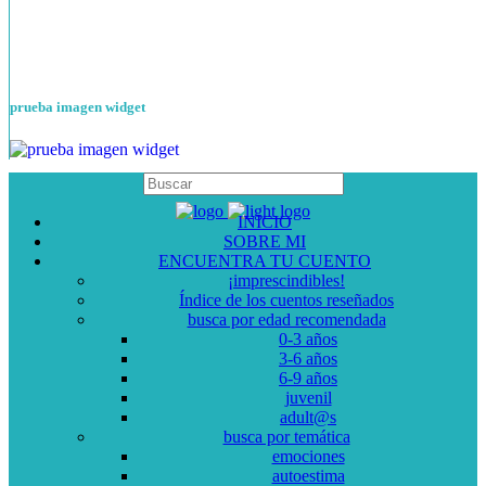
prueba imagen widget
INICIO
SOBRE MI
ENCUENTRA TU CUENTO
¡imprescindibles!
Índice de los cuentos reseñados
busca por edad recomendada
0-3 años
3-6 años
6-9 años
juvenil
adult@s
busca por temática
emociones
autoestima