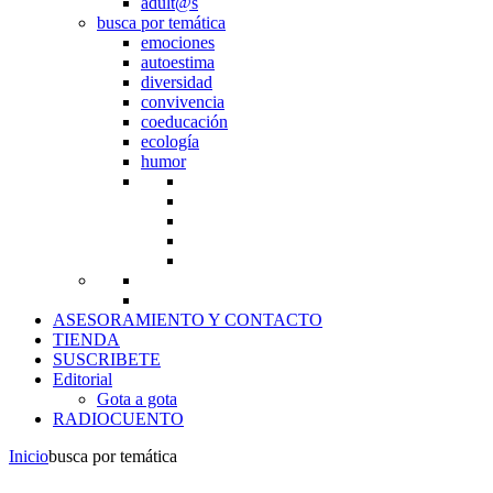
adult@s
busca por temática
emociones
autoestima
diversidad
convivencia
coeducación
ecología
humor
ASESORAMIENTO Y CONTACTO
TIENDA
SUSCRIBETE
Editorial
Gota a gota
RADIOCUENTO
Inicio
busca por temática