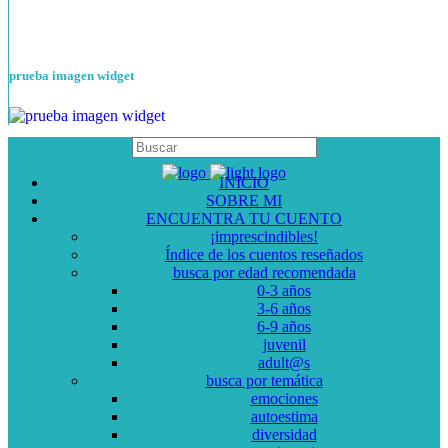
prueba imagen widget
INICIO
SOBRE MI
ENCUENTRA TU CUENTO
¡imprescindibles!
Índice de los cuentos reseñados
busca por edad recomendada
0-3 años
3-6 años
6-9 años
juvenil
adult@s
busca por temática
emociones
autoestima
diversidad