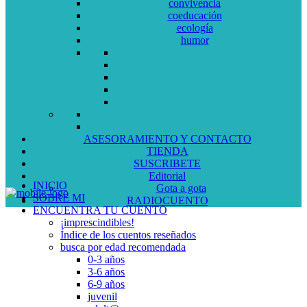
convivencia
coeducación
ecología
humor
ASESORAMIENTO Y CONTACTO
TIENDA
SUSCRIBETE
Editorial
INICIO
Gota a gota
SOBRE MI
RADIOCUENTO
ENCUENTRA TU CUENTO
¡imprescindibles!
Índice de los cuentos reseñados
busca por edad recomendada
0-3 años
3-6 años
6-9 años
juvenil