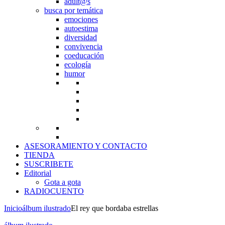
adult@s
busca por temática
emociones
autoestima
diversidad
convivencia
coeducación
ecología
humor
ASESORAMIENTO Y CONTACTO
TIENDA
SUSCRIBETE
Editorial
Gota a gota
RADIOCUENTO
Inicio
álbum ilustrado
El rey que bordaba estrellas