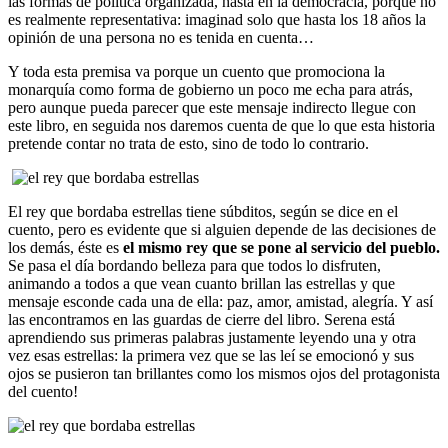
las formas de política organizada, hasta en la democracia, porque no
es realmente representativa: imaginad solo que hasta los 18 años la
opinión de una persona no es tenida en cuenta…
Y toda esta premisa va porque un cuento que promociona la
monarquía como forma de gobierno un poco me echa para atrás,
pero aunque pueda parecer que este mensaje indirecto llegue con
este libro, en seguida nos daremos cuenta de que lo que esta historia
pretende contar no trata de esto, sino de todo lo contrario.
El rey que bordaba estrellas tiene súbditos, según se dice en el
cuento, pero es evidente que si alguien depende de las decisiones de
los demás, éste es
el mismo rey que se pone al servicio del pueblo.
Se pasa el día bordando belleza para que todos lo disfruten,
animando a todos a que vean cuanto brillan las estrellas y que
mensaje esconde cada una de ella: paz, amor, amistad, alegría. Y así
las encontramos en las guardas de cierre del libro. Serena está
aprendiendo sus primeras palabras justamente leyendo una y otra
vez esas estrellas: la primera vez que se las leí se emocionó y sus
ojos se pusieron tan brillantes como los mismos ojos del protagonista
del cuento!