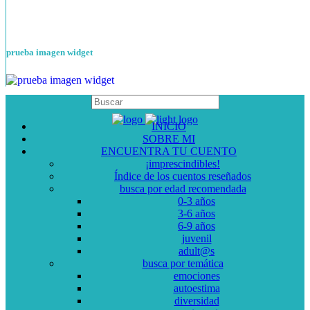
prueba imagen widget
INICIO
SOBRE MI
ENCUENTRA TU CUENTO
¡imprescindibles!
Índice de los cuentos reseñados
busca por edad recomendada
0-3 años
3-6 años
6-9 años
juvenil
adult@s
busca por temática
emociones
autoestima
diversidad