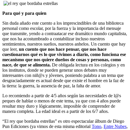
Para qué y para quien
Sin duda añado este cuento a los imprescindibles de una biblioteca
personal como escolar, por la fuerza y la importancia del mensaje
que transmite, yendo a contraatacar ese dramático mundo capitalista,
que nos ha acostumbrado a contabilizar incluso nuestros
sentimientos, nuestros sueños, nuestros anhelos. Un cuento que hay
que leer,
un cuento que nos hace pensar, que nos hace
cuestionarnos qué es lo que vivimos a diario, como funciona ese
mecanismo que nos quiere dueños de cosas y personas, como
nace, de que se alimenta.
De obligada lectura en los colegios y en
los institutos, donde se pueden generar unos debates muy
interesantes con niñ@s y jóvenes, poniendo palabra a un tema que
desgraciadamente es actual desde que existe el hombre en la faz de
la tierra: la guerra, la ausencia de paz, la falta de amor.
Lo recomiendo a partir de 4/5 años según las necesidades de l@s
peques de hablar o menos de este tema, ya que con 4 años puede
resultar muy duro y lógicamente, imposible de comprender de
manera completa. La edad ideal es a partir de los 6/7 años.
“El rey que bordaba estrellas” es otro espectacular álbum de Diego
Pun Ediciones (ya vimos de esta misma editorial
Tono
,
Entre Nubes
,