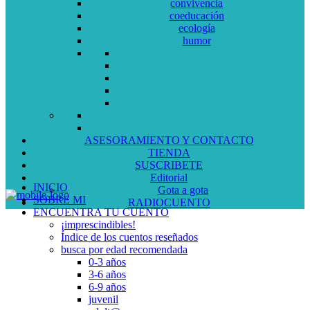
convivencia
coeducación
ecología
humor
ASESORAMIENTO Y CONTACTO
TIENDA
SUSCRIBETE
Editorial
INICIO
Gota a gota
SOBRE MI
RADIOCUENTO
ENCUENTRA TU CUENTO
¡imprescindibles!
Índice de los cuentos reseñados
busca por edad recomendada
0-3 años
3-6 años
6-9 años
juvenil