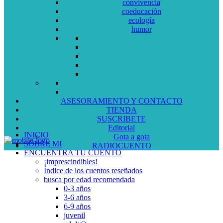
convivencia
coeducación
ecología
humor
ASESORAMIENTO Y CONTACTO
TIENDA
SUSCRIBETE
Editorial
INICIO
Gota a gota
SOBRE MI
RADIOCUENTO
ENCUENTRA TU CUENTO
¡imprescindibles!
Índice de los cuentos reseñados
busca por edad recomendada
0-3 años
3-6 años
6-9 años
juvenil