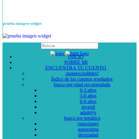
prueba imagen widget
INICIO
SOBRE MI
ENCUENTRA TU CUENTO
¡imprescindibles!
Índice de los cuentos reseñados
busca por edad recomendada
0-3 años
3-6 años
6-9 años
juvenil
adult@s
busca por temática
emociones
autoestima
diversidad