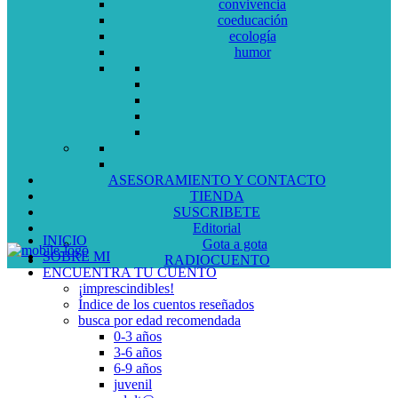
convivencia
coeducación
ecología
humor
ASESORAMIENTO Y CONTACTO
TIENDA
SUSCRIBETE
Editorial
INICIO
Gota a gota
SOBRE MI
RADIOCUENTO
ENCUENTRA TU CUENTO
¡imprescindibles!
Índice de los cuentos reseñados
busca por edad recomendada
0-3 años
3-6 años
6-9 años
juvenil