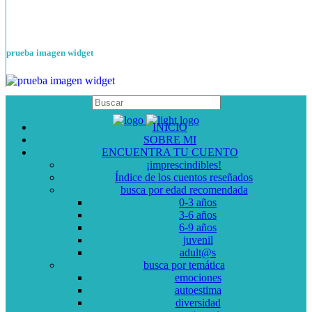
prueba imagen widget
INICIO
SOBRE MI
ENCUENTRA TU CUENTO
¡imprescindibles!
Índice de los cuentos reseñados
busca por edad recomendada
0-3 años
3-6 años
6-9 años
juvenil
adult@s
busca por temática
emociones
autoestima
diversidad