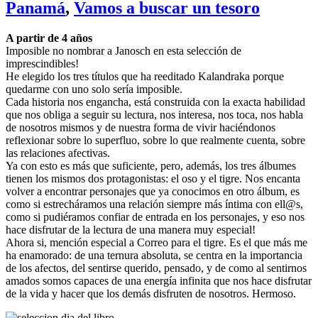
Panamá
,
Vamos a buscar un tesoro
A partir de 4 años
Imposible no nombrar a Janosch en esta selección de
imprescindibles!
He elegido los tres títulos que ha reeditado Kalandraka porque
quedarme con uno solo sería imposible.
Cada historia nos engancha, está construida con la exacta habilidad
que nos obliga a seguir su lectura, nos interesa, nos toca, nos habla
de nosotros mismos y de nuestra forma de vivir haciéndonos
reflexionar sobre lo superfluo, sobre lo que realmente cuenta, sobre
las relaciones afectivas.
Ya con esto es más que suficiente, pero, además, los tres álbumes
tienen los mismos dos protagonistas: el oso y el tigre. Nos encanta
volver a encontrar personajes que ya conocimos en otro álbum, es
como si estrecháramos una relación siempre más íntima con ell@s,
como si pudiéramos confiar de entrada en los personajes, y eso nos
hace disfrutar de la lectura de una manera muy especial!
Ahora si, mención especial a Correo para el tigre. Es el que más me
ha enamorado: de una ternura absoluta, se centra en la importancia
de los afectos, del sentirse querido, pensado, y de como al sentirnos
amados somos capaces de una energía infinita que nos hace disfrutar
de la vida y hacer que los demás disfruten de nosotros. Hermoso.