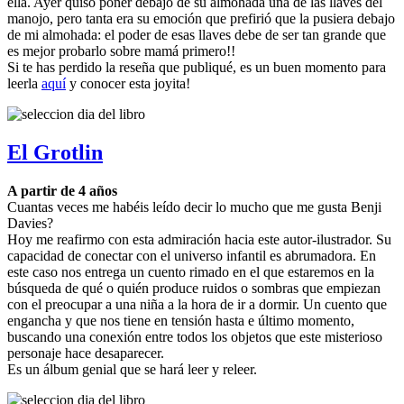
ella. Ayer quiso poner debajo de su almohada una de las llaves del
manojo, pero tanta era su emoción que prefirió que la pusiera debajo
de mi almohada: el poder de esas llaves debe de ser tan grande que
es mejor probarlo sobre mamá primero!!
Si te has perdido la reseña que publiqué, es un buen momento para
leerla
aquí
y conocer esta joyita!
El Grotlin
A partir de 4 años
Cuantas veces me habéis leído decir lo mucho que me gusta Benji
Davies?
Hoy me reafirmo con esta admiración hacia este autor-ilustrador. Su
capacidad de conectar con el universo infantil es abrumadora. En
este caso nos entrega un cuento rimado en el que estaremos en la
búsqueda de qué o quién produce ruidos o sombras que empiezan
con el preocupar a una niña a la hora de ir a dormir. Un cuento que
engancha y que nos tiene en tensión hasta e último momento,
buscando una conexión entre todos los objetos que este misterioso
personaje hace desaparecer.
Es un álbum genial que se hará leer y releer.