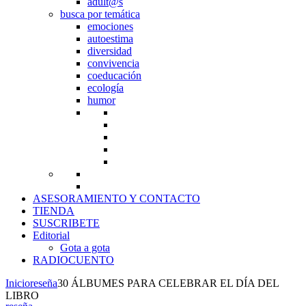
adult@s
busca por temática
emociones
autoestima
diversidad
convivencia
coeducación
ecología
humor
ASESORAMIENTO Y CONTACTO
TIENDA
SUSCRIBETE
Editorial
Gota a gota
RADIOCUENTO
Inicio
reseña
30 ÁLBUMES PARA CELEBRAR EL DÍA DEL
LIBRO