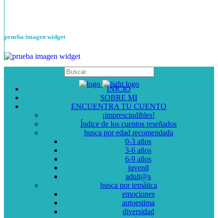
prueba imagen widget
INICIO
SOBRE MI
ENCUENTRA TU CUENTO
¡imprescindibles!
Índice de los cuentos reseñados
busca por edad recomendada
0-3 años
3-6 años
6-9 años
juvenil
adult@s
busca por temática
emociones
autoestima
diversidad