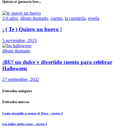
Quizás te gustaría leer...
2-6 años
,
álbum ilustrado
,
cuento
,
la cuentería
,
reseña
¡ ( Te ) Quiero un huevo !
5 noviembre, 2023
álbum ilustrado
¡BU! un dulce y divertido cuento para celebrar
Halloween
27 septiembre, 2022
Entradas antiguas
Entradas nuevas
Como aprendió a contar el Tigre – sorteo 3
Los indios pieles rosas – sorteo 5