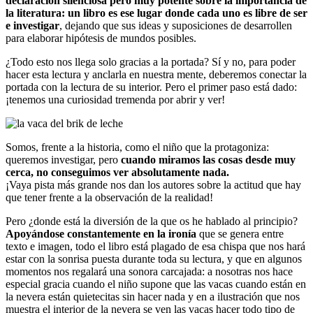
declaración silenciosa pero muy potente sobre la importancia de
la literatura: un libro es ese lugar donde cada uno es libre de ser
e investigar
, dejando que sus ideas y suposiciones de desarrollen
para elaborar hipótesis de mundos posibles.
¿Todo esto nos llega solo gracias a la portada? Sí y no, para poder
hacer esta lectura y anclarla en nuestra mente, deberemos conectar la
portada con la lectura de su interior. Pero el primer paso está dado:
¡tenemos una curiosidad tremenda por abrir y ver!
Somos, frente a la historia, como el niño que la protagoniza:
queremos investigar, pero
cuando miramos las cosas desde muy
cerca, no conseguimos ver absolutamente nada.
¡Vaya pista más grande nos dan los autores sobre la actitud que hay
que tener frente a la observación de la realidad!
Pero ¿donde está la diversión de la que os he hablado al principio?
Apoyándose constantemente en la ironía
que se genera entre
texto e imagen, todo el libro está plagado de esa chispa que nos hará
estar con la sonrisa puesta durante toda su lectura, y que en algunos
momentos nos regalará una sonora carcajada: a nosotras nos hace
especial gracia cuando el niño supone que las vacas cuando están en
la nevera están quietecitas sin hacer nada y en a ilustración que nos
muestra el interior de la nevera se ven las vacas hacer todo tipo de