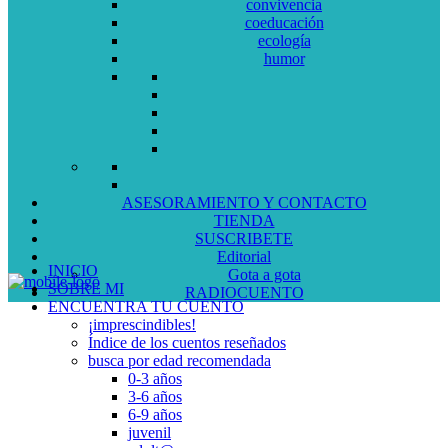
convivencia
coeducación
ecología
humor
ASESORAMIENTO Y CONTACTO
TIENDA
SUSCRIBETE
Editorial
INICIO
Gota a gota
SOBRE MI
RADIOCUENTO
ENCUENTRA TU CUENTO
¡imprescindibles!
Índice de los cuentos reseñados
busca por edad recomendada
0-3 años
3-6 años
6-9 años
juvenil