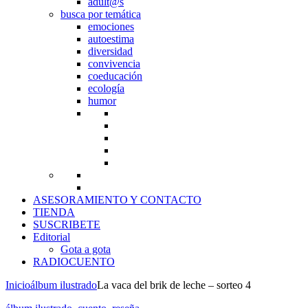
adult@s
busca por temática
emociones
autoestima
diversidad
convivencia
coeducación
ecología
humor
ASESORAMIENTO Y CONTACTO
TIENDA
SUSCRIBETE
Editorial
Gota a gota
RADIOCUENTO
Inicio
álbum ilustrado
La vaca del brik de leche – sorteo 4