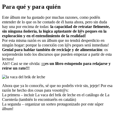
Para qué y para quién
Este álbum me ha gustado por muchas razones, como podéis
entender de lo que os he contado de él hasta ahora, pero sin duda
hay una por encima de todas:
la capacidad de retratar fielmente,
sin ninguna ñoñería, la lógica aplastante de l@s peques en la
exploración y en el entendimiento de la realidad!
Por esta misma razón es un álbum que no tendrá desperdicio en
ningún hogar: porque la conexión con l@s peques será inmediata!
Genial para hablar también de reciclaje y de alimentación
: os
sorprenderán todo los discursos que pueden empezar a partir de esta
lectura!
Ah!! Casi se me olvida:
¡¡¡es un libro estupendo para relajarse y
reírse un rato!!!
Ahora que ya lo conocéis, sé que no podréis vivir sin, jejeje! Por esa
razón he hecho dos cosas para vosotr@s:
La primera – incluir La vaca del brik de leche en el catálogo de La
Cuentería (también lo encontraréis en catalán)
La segunda – organizar un sorteo protagonizado por este súper
álbum!