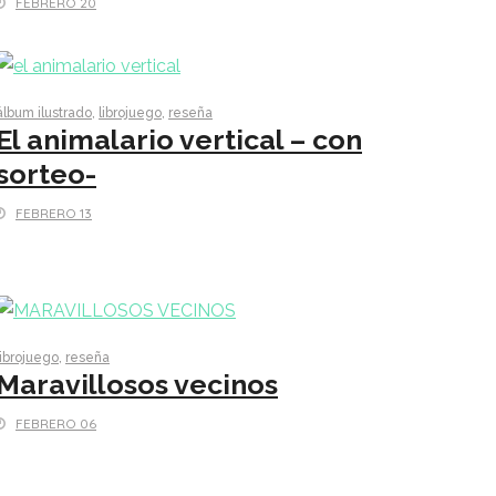
FEBRERO 20
álbum ilustrado
,
librojuego
,
reseña
El animalario vertical – con
sorteo-
FEBRERO 13
librojuego
,
reseña
Maravillosos vecinos
FEBRERO 06