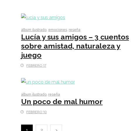
álbum ilustrado
,
emociones
,
reseña
Lucía y sus amigos – 3 cuentos
sobre amistad, naturaleza y
juego
FEBRERO 17
álbum ilustrado
,
reseña
Un poco de mal humor
FEBRERO 10
1
2