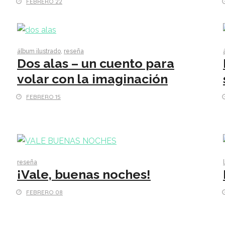
FEBRERO 22
álbum ilustrado
,
reseña
Dos alas – un cuento para
volar con la imaginación
FEBRERO 15
reseña
¡Vale, buenas noches!
FEBRERO 08