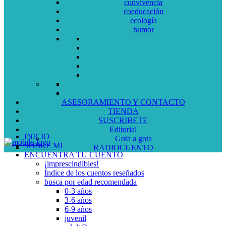
convivencia
coeducación
ecología
humor
ASESORAMIENTO Y CONTACTO
TIENDA
SUSCRIBETE
Editorial
INICIO
Gota a gota
SOBRE MI
RADIOCUENTO
ENCUENTRA TU CUENTO
¡imprescindibles!
Índice de los cuentos reseñados
busca por edad recomendada
0-3 años
3-6 años
6-9 años
juvenil