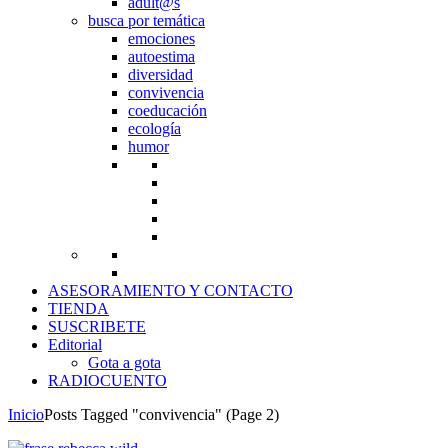
adult@s
busca por temática
emociones
autoestima
diversidad
convivencia
coeducación
ecología
humor
ASESORAMIENTO Y CONTACTO
TIENDA
SUSCRIBETE
Editorial
Gota a gota
RADIOCUENTO
Inicio
Posts Tagged "convivencia"
(Page 2)