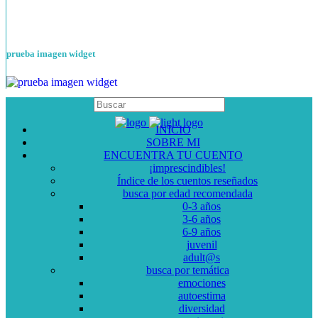
prueba imagen widget
INICIO
SOBRE MI
ENCUENTRA TU CUENTO
¡imprescindibles!
Índice de los cuentos reseñados
busca por edad recomendada
0-3 años
3-6 años
6-9 años
juvenil
adult@s
busca por temática
emociones
autoestima
diversidad