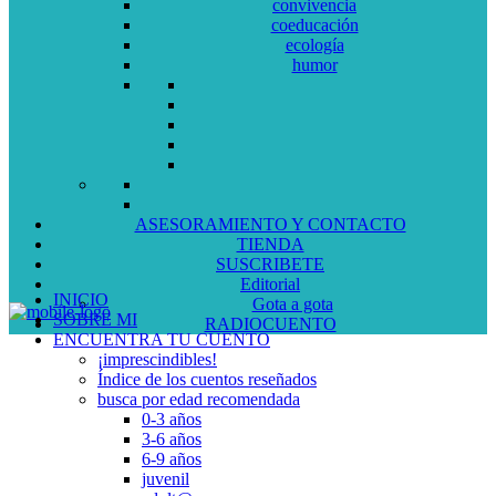
convivencia
coeducación
ecología
humor
ASESORAMIENTO Y CONTACTO
TIENDA
SUSCRIBETE
Editorial
INICIO
Gota a gota
SOBRE MI
RADIOCUENTO
ENCUENTRA TU CUENTO
¡imprescindibles!
Índice de los cuentos reseñados
busca por edad recomendada
0-3 años
3-6 años
6-9 años
juvenil