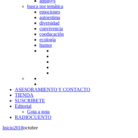
adult@s
busca por temática
emociones
autoestima
diversidad
convivencia
coeducación
ecología
humor
ASESORAMIENTO Y CONTACTO
TIENDA
SUSCRIBETE
Editorial
Gota a gota
RADIOCUENTO
Inicio
2018
octubre