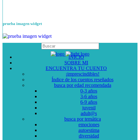
prueba imagen widget
INICIO
SOBRE MI
ENCUENTRA TU CUENTO
¡imprescindibles!
Índice de los cuentos reseñados
busca por edad recomendada
0-3 años
3-6 años
6-9 años
juvenil
adult@s
busca por temática
emociones
autoestima
diversidad