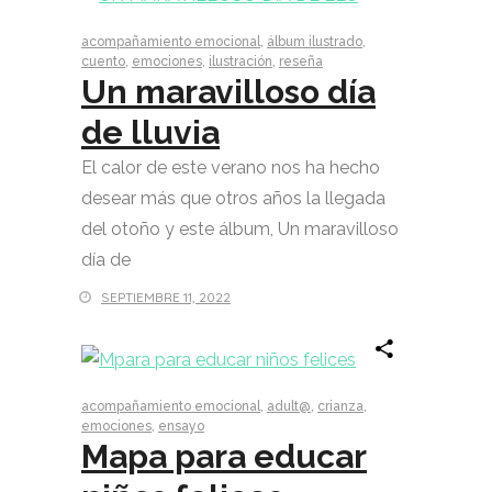
acompañamiento emocional
,
álbum ilustrado
,
cuento
,
emociones
,
ilustración
,
reseña
Un maravilloso día
de lluvia
El calor de este verano nos ha hecho
desear más que otros años la llegada
del otoño y este álbum, Un maravilloso
día de
SEPTIEMBRE 11, 2022
acompañamiento emocional
,
adult@
,
crianza
,
emociones
,
ensayo
Mapa para educar