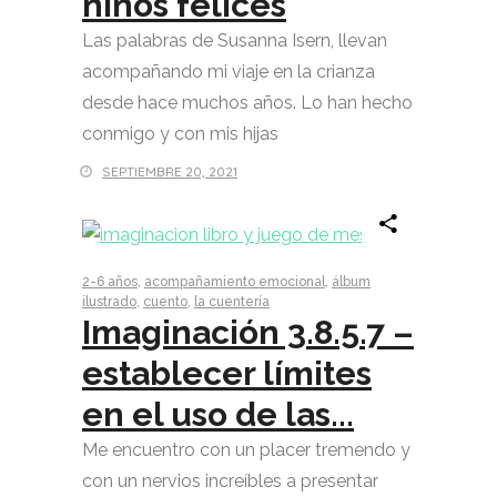
niños felices
Las palabras de Susanna Isern, llevan
acompañando mi viaje en la crianza
desde hace muchos años. Lo han hecho
conmigo y con mis hijas
SEPTIEMBRE 20, 2021
2-6 años
,
acompañamiento emocional
,
álbum
ilustrado
,
cuento
,
la cuentería
Imaginación 3.8.5.7 –
establecer límites
en el uso de las...
Me encuentro con un placer tremendo y
con un nervios increíbles a presentar