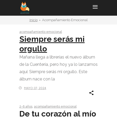
Inicio
Acompañamiento Emocional
acompañamiento emocional
Siempre serás mi
orgullo
Mañana llega a librerías el nuevo álbum
de la Cuentería, pero hoy ya lo lanzamos
aquí: Siempre serás mi orgullo. Este
álbum nace con la
MAYO 07, 2024
2-6 años
,
acompañamiento emocional
De tu corazón al mío