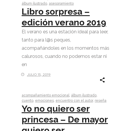
álbum ilustrado
,
asesoramiento
Libro sorpresa –
edición verano 2019
El verano es una estación ideal para leer,
tanto para l@s peques,
acompañándoles en los momentos más
calurosos, cuando no podemos estar ni
en
JULIO 15, 2019
acompañamiento emocional
,
álbum ilustrado
,
cuento
,
emociones
,
encuentro con el autor
,
reseña
Yo no quiero ser
princesa – De mayor
quiero ser...