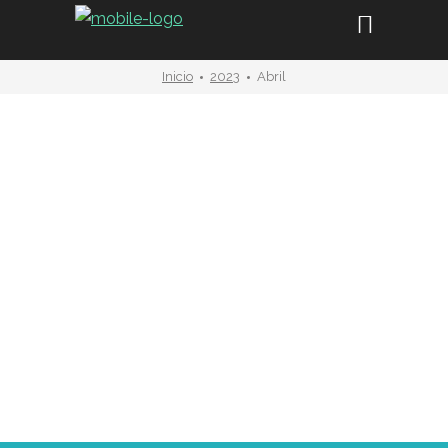
Inicio
2023
Abril
2-6 años
,
acompañamiento emocional
De tu corazón al mío
ABRIL 18
adult@
,
álbum ilustrado
,
cuento
,
emociones
Mamá
ABRIL 11