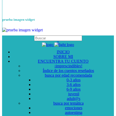
prueba imagen widget
INICIO
SOBRE MI
ENCUENTRA TU CUENTO
¡imprescindibles!
Índice de los cuentos reseñados
busca por edad recomendada
0-3 años
3-6 años
6-9 años
juvenil
adult@s
busca por temática
emociones
autoestima