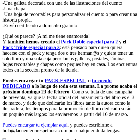
-Una galleta decorada con una de las ilustraciones del cuento
-Una chapa
-Una hoja de recortables para personalizar el cuento o para crear una
historia propia.
-Envío certificado a domicilio gratuito
¿Qué os parece? ¡A mi me tiene enamorada!
Y
también hemos creado el
Pack Doble especial para 2
y el
Pack Triple especial para 3
: está pensado para quien quiera
hacerse con el pack y tenga dos o tres herman@s y quiera tener un
solo libro y una sola caja pero tantas galletas, postales, láminas,
hojas recortables y chapas como peques hay en casa. Los encuentras
todos en la sección promo de la tienda.
Puedes encargar tu
PACK ESPECIAL
o
tu cuento
DEDICADO
a lo largo de toda esta semana. La promo acaba el
próximo domingo 23 de febrero.
Como se trata de una campaña
de preventa, ya que la fecha oficial del lanzamiento del libro es el 3
de marzo, y dado que dedicarán los libros tanto la autora como la
ilustradora, los tiempos para la promoción de libro dedicado serán
un poquito más largos: los enviaremos a partir del 16 de marzo.
Puedes encargar tu ejemplar aquí
, y puedes escribirme a
hola@lacuenteriarespetuosa.com por cualquier duda tengas.