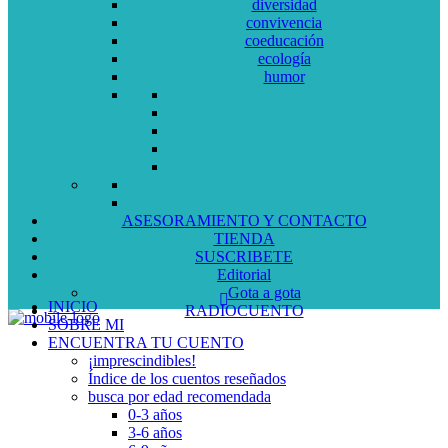
diversidad
convivencia
coeducación
ecología
humor
ASESORAMIENTO Y CONTACTO
TIENDA
SUSCRIBETE
Editorial
Gota a gota
INICIO
RADIOCUENTO
SOBRE MI
ENCUENTRA TU CUENTO
¡imprescindibles!
Índice de los cuentos reseñados
busca por edad recomendada
0-3 años
3-6 años