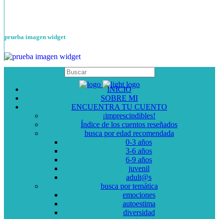
prueba imagen widget
INICIO
SOBRE MI
ENCUENTRA TU CUENTO
¡imprescindibles!
Índice de los cuentos reseñados
busca por edad recomendada
0-3 años
3-6 años
6-9 años
juvenil
adult@s
busca por temática
emociones
autoestima
diversidad