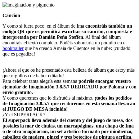
Canción
Y como si fuera poco, en el álbum de Ima
encontráis también un
código QR que os permitirá escuchar su canción, compuesta e
interpretada por Damián Peña Steffen
. Al final del álbum
encontráis el texto completo. Podéis saborearla un poquito en el
booktrailer
que ha creado Amaia de Cuentos en la nube: ¡cuidado
que es pegadiza!
¡Ahora sí que os he presentado esta belleza de álbum que estoy más
que orgullosa de haber editado!
Para celebrar tanta alegría esta semana
podréis encargar vuestro
ejemplar de Imaginación 3.8.5.7 DEDICADO por Paloma y con
envío gratuito.
Y como queremos que lo disfrutéis al máximo,
¡todos los pedidos
de Imaginación 3.8.5.7 que recibiremos en esta semana llevarán
el JUEGO DE MESA incluido!
¿Y el SUPERPACK?
El superpack lleva además del cuento y del juego de mesa, dos
postales la mar de chulas, un marcapáginas, una chapa de Ima
o de otra imaginación, un set artístico formado por minilienzo,
caballete de madera, pincel y tres botecitos de pintura acrílica.