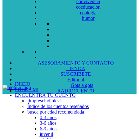
convivencia
coeducación
ecología
humor
ASESORAMIENTO Y CONTACTO
TIENDA
SUSCRIBETE
Editorial
INICIO
Gota a gota
SOBRE MI
RADIOCUENTO
ENCUENTRA TU CUENTO
¡imprescindibles!
Índice de los cuentos reseñados
busca por edad recomendada
0-3 años
3-6 años
6-9 años
juvenil