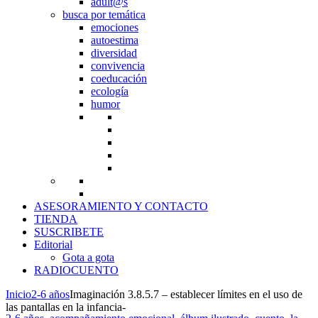
adult@s
busca por temática
emociones
autoestima
diversidad
convivencia
coeducación
ecología
humor
ASESORAMIENTO Y CONTACTO
TIENDA
SUSCRIBETE
Editorial
Gota a gota
RADIOCUENTO
Inicio
2-6 años
Imaginación 3.8.5.7 – establecer límites en el uso de
las pantallas en la infancia-