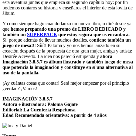
esta aventura juntas que empieza su segundo capítulo hoy: por fin
podemos contaros su historia y enseñaros el interior de esta joyita de
álbum.
Y como siempre hago cuando lanzo un nuevo libro, o diré desde ya
que
hemos preparado una promo de LIBRO DEDICADO y
también un
SUPERPACK
que estoy segura que os encantará.
Sí, porque además de llevar muchos detalles,
contiene también un
juego de mesa!
!! Sííí!! Paloma y yo nos hemos lanzado en su
creación después de la propuesta de otra gran mujer, amiga y artista:
Desirée Acevedo. La idea nos pareció estupenda y
ahora
Imaginación 3.8.5.7 es álbum ilustrado y también juego de mesa
que potencia la imaginación y constituye en sí una alternativa al
uso de la pantalla.
¡Ay cuántas cosas que contar! Será mejor empezar por el principio
¿verdad? ¡Vamos!
IMAGINACIÓN 3.8.5.7
Autora e ilustradora: Paloma Gajate
Editorial: La Cuentería Respetuosa
Edad Recomendada orientativa: a partir de 4 años
Trama