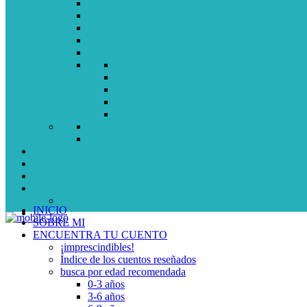
INICIO
SOBRE MI
ENCUENTRA TU CUENTO
¡imprescindibles!
Índice de los cuentos reseñados
busca por edad recomendada
0-3 años
3-6 años