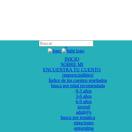
INICIO
SOBRE MI
ENCUENTRA TU CUENTO
¡imprescindibles!
Índice de los cuentos reseñados
busca por edad recomendada
0-3 años
3-6 años
6-9 años
juvenil
adult@s
busca por temática
emociones
autoestima