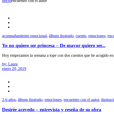
Inicio
encuentro con el autor
acompañamiento emocional
,
álbum ilustrado
,
cuento
,
emociones
,
encu
Yo no quiero ser princesa – De mayor quiero ser...
Hoy empezamos la semana a tope con dos cuentos que he acogido en 
by: Laura
enero 29, 2019
2-6 años
,
álbum ilustrado
,
emociones
,
encuentro con el autor
,
ilustrac
Desirée acevedo – entrevista y reseña de su obra