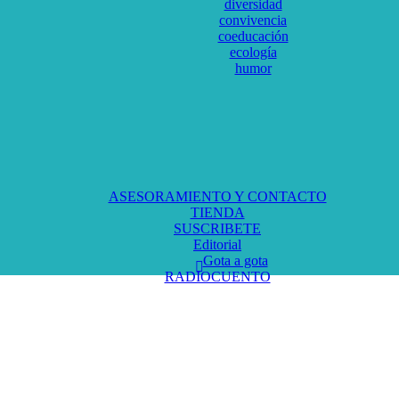
diversidad
convivencia
coeducación
ecología
humor
ASESORAMIENTO Y CONTACTO
TIENDA
SUSCRIBETE
Editorial
Gota a gota
RADIOCUENTO