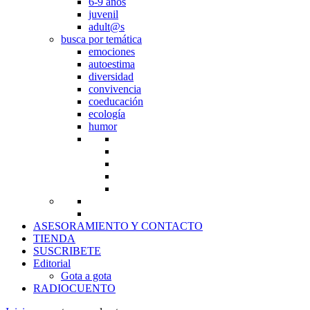
6-9 años
juvenil
adult@s
busca por temática
emociones
autoestima
diversidad
convivencia
coeducación
ecología
humor
ASESORAMIENTO Y CONTACTO
TIENDA
SUSCRIBETE
Editorial
Gota a gota
RADIOCUENTO