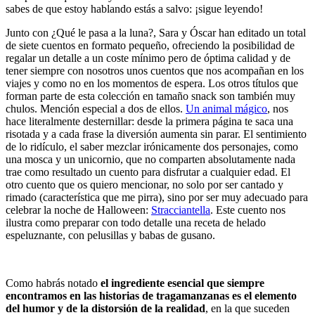
sabes de que estoy hablando estás a salvo: ¡sigue leyendo!
Junto con ¿Qué le pasa a la luna?, Sara y Óscar han editado un total
de siete cuentos en formato pequeño, ofreciendo la posibilidad de
regalar un detalle a un coste mínimo pero de óptima calidad y de
tener siempre con nosotros unos cuentos que nos acompañan en los
viajes y como no en los momentos de espera. Los otros títulos que
forman parte de esta colección en tamaño snack son también muy
chulos. Mención especial a dos de ellos.
Un animal mágico
, nos
hace literalmente desternillar: desde la primera página te saca una
risotada y a cada frase la diversión aumenta sin parar. El sentimiento
de lo ridículo, el saber mezclar irónicamente dos personajes, como
una mosca y un unicornio, que no comparten absolutamente nada
trae como resultado un cuento para disfrutar a cualquier edad. El
otro cuento que os quiero mencionar, no solo por ser cantado y
rimado (característica que me pirra), sino por ser muy adecuado para
celebrar la noche de Halloween:
Stracciantella
. Este cuento nos
ilustra como preparar con todo detalle una receta de helado
espeluznante, con pelusillas y babas de gusano.
Como habrás notado
el ingrediente esencial que siempre
encontramos en las historias de tragamanzanas es el elemento
del humor y de la distorsión de la realidad
, en la que suceden