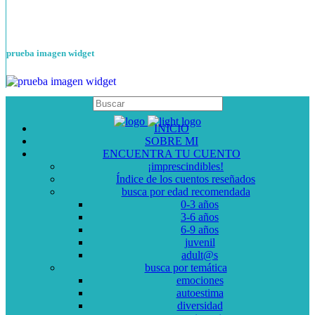
prueba imagen widget
INICIO
SOBRE MI
ENCUENTRA TU CUENTO
¡imprescindibles!
Índice de los cuentos reseñados
busca por edad recomendada
0-3 años
3-6 años
6-9 años
juvenil
adult@s
busca por temática
emociones
autoestima
diversidad