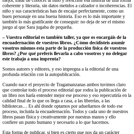
mejor, tratar de conocer al niño y reescribir esa historia de una forma
coherente y literaria, sin datos metidos a calzador o incoherencias. El
niño y sus características han de encajar perfectamente, como un
buen personaje en una buena historia. Eso es lo más importante y
también lo más gratificante de conseguir: no deja de ser el mismo
juego al que Sara jugaba de pequeña.
– Vuestra editorial es también taller, ya que os encargáis de la
encuadernación de vuestros libros. ¿Cómo decidisteis asumir
vosotros mismos esta parte de la producción física de vuestros
libros? ¿Por qué preferís llevarla a cabo vosotros y no delegar
este trabajo a una imprenta?
Somos autores y editores, y eso impregna a la editorial de una
profunda relación con la autopublicación.
Cuando nace el proyecto de Tragamanzanas ambos tuvimos claro
que controlar todo el proceso editorial que rodea la publicación de
un libro nos haría entender mejor ese proceso y eso repercutiría en la
calidad final de lo que os llega a casa, a las librerías, a las
bibliotecas… Es ahí donde optamos por adueñarnos de todo ese
proceso, incluida la encuadernación. Todos y cada uno de nuestros
libros pasan física y creativamente por nuestras manos y ello
confiere un punto humano y necesario a lo que hacemos.
Esta forma de publicar, si bien es cierto que nos da un carácter