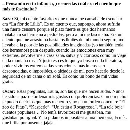
– Pensando en tu infancia, ¿recuerdas cuál era el cuento que
más te fascinaba?
Sara:
Sí, mi cuento favorito y que nunca me cansaba de escuchar
era “La flor de Lililá”. Es un cuento que, supongo, ahora sufriría
una fuerte censura porque el plato fuerte es que dos hermanos
mataban a su hermana a pedradas, pero a mí me fascinaba. Era un
cuento que me arrastraba hasta los límites de mi mundo seguro, me
llevaba a la peor de las posibilidades imaginadas (yo también tenía
dos hermanos) para después, cuando las emociones eran muy
extremas, devolverme a casa sana, salva y victoriosa; como un viaje
en la montaña rusa. Y justo eso es lo que yo busco en la literatura,
poder vivir los extremos, las sensaciones más intensas, o
desconocidas, o imposibles, o alejadas de mí, pero hacerlo desde la
seguridad de mi cama o mi sofá. Es como un bono de mil vidas
gratis.
Óscar:
Estas preguntas, Laura, son las que me hacen sudar. Nunca
he sido capaz de ordenar mis gustos con preferencias. Como mucho
te puedo decir los que más recuerdo y no en un orden concreto: “El
zoo de Pitus”, “Kasperle”, “Un estiu a Rocagrossa”, “La tele boja”,
cuentos populares… No tenía favoritos: si me gustaban, me
gustaban por igual. Y no pidamos imposibles a una memoria, la mía,
que brilla por ausente, jajaja.