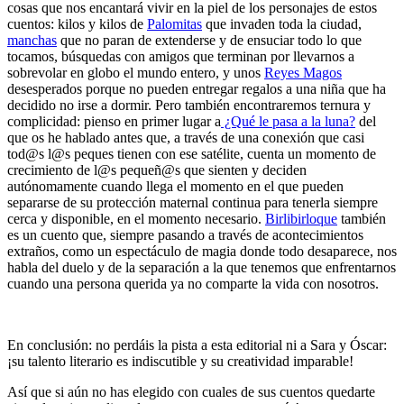
cosas que nos encantará vivir en la piel de los personajes de estos
cuentos: kilos y kilos de
Palomitas
que invaden toda la ciudad,
manchas
que no paran de extenderse y de ensuciar todo lo que
tocamos, búsquedas con amigos que terminan por llevarnos a
sobrevolar en globo el mundo entero, y unos
Reyes Magos
desesperados porque no pueden entregar regalos a una niña que ha
decidido no irse a dormir. Pero también encontraremos ternura y
complicidad: pienso en primer lugar a
¿Qué le pasa a la luna?
del
que os he hablado antes que, a través de una conexión que casi
tod@s l@s peques tienen con ese satélite, cuenta un momento de
crecimiento de l@s pequeñ@s que sienten y deciden
autónomamente cuando llega el momento en el que pueden
separarse de su protección maternal continua para tenerla siempre
cerca y disponible, en el momento necesario.
Birlibirloque
también
es un cuento que, siempre pasando a través de acontecimientos
extraños, como un espectáculo de magia donde todo desaparece, nos
habla del duelo y de la separación a la que tenemos que enfrentarnos
cuando una persona querida ya no comparte la vida con nosotros.
En conclusión: no perdáis la pista a esta editorial ni a Sara y Óscar:
¡su talento literario es indiscutible y su creatividad imparable!
Así que si aún no has elegido con cuales de sus cuentos quedarte