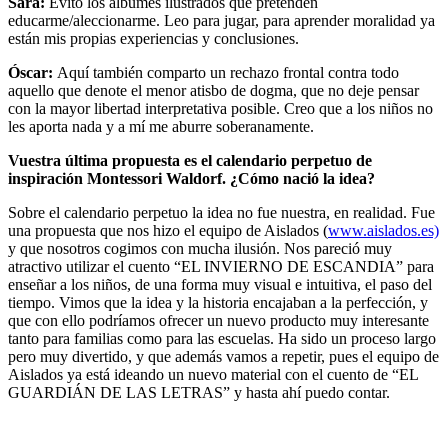
Sara:
Evito los álbumes ilustrados que pretenden
educarme/aleccionarme. Leo para jugar, para aprender moralidad ya
están mis propias experiencias y conclusiones.
Óscar:
Aquí también comparto un rechazo frontal contra todo
aquello que denote el menor atisbo de dogma, que no deje pensar
con la mayor libertad interpretativa posible. Creo que a los niños no
les aporta nada y a mí me aburre soberanamente.
Vuestra última propuesta es el calendario perpetuo de
inspiración Montessori Waldorf. ¿Cómo nació la idea?
Sobre el calendario perpetuo la idea no fue nuestra, en realidad. Fue
una propuesta que nos hizo el equipo de Aislados (
www.aislados.es)
y que nosotros cogimos con mucha ilusión. Nos pareció muy
atractivo utilizar el cuento “EL INVIERNO DE ESCANDIA” para
enseñar a los niños, de una forma muy visual e intuitiva, el paso del
tiempo. Vimos que la idea y la historia encajaban a la perfección, y
que con ello podríamos ofrecer un nuevo producto muy interesante
tanto para familias como para las escuelas. Ha sido un proceso largo
pero muy divertido, y que además vamos a repetir, pues el equipo de
Aislados ya está ideando un nuevo material con el cuento de “EL
GUARDIÁN DE LAS LETRAS” y hasta ahí puedo contar.