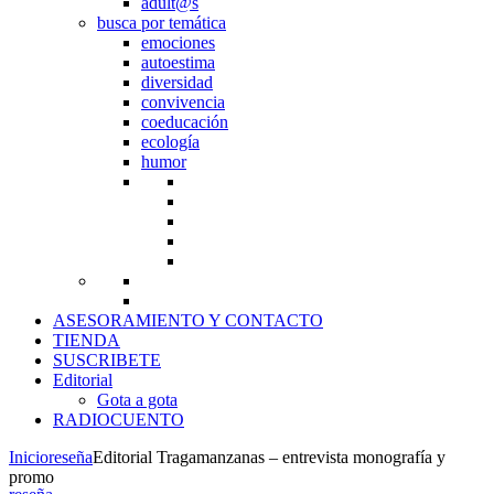
adult@s
busca por temática
emociones
autoestima
diversidad
convivencia
coeducación
ecología
humor
ASESORAMIENTO Y CONTACTO
TIENDA
SUSCRIBETE
Editorial
Gota a gota
RADIOCUENTO
Inicio
reseña
Editorial Tragamanzanas – entrevista monografía y
promo