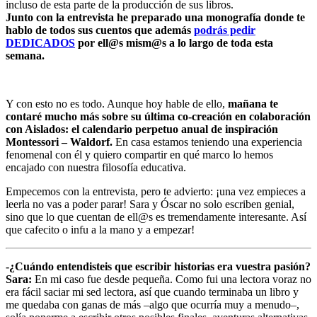
incluso de esta parte de la producción de sus libros.
Junto con la entrevista he preparado una monografía donde te
hablo de todos sus cuentos que además
podrás pedir
DEDICADOS
por ell@s mism@s a lo largo de toda esta
semana.
Y con esto no es todo. Aunque hoy hable de ello,
mañana te
contaré mucho más sobre su última co-creación en colaboración
con Aislados: el calendario perpetuo anual de inspiración
Montessori – Waldorf.
En casa estamos teniendo una experiencia
fenomenal con él y quiero compartir en qué marco lo hemos
encajado con nuestra filosofía educativa.
Empecemos con la entrevista, pero te advierto: ¡una vez empieces a
leerla no vas a poder parar! Sara y Óscar no solo escriben genial,
sino que lo que cuentan de ell@s es tremendamente interesante. Así
que cafecito o infu a la mano y a empezar!
-¿Cuándo entendisteis que escribir historias era vuestra pasión?
Sara:
En mi caso fue desde pequeña. Como fui una lectora voraz no
era fácil saciar mi sed lectora, así que cuando terminaba un libro y
me quedaba con ganas de más –algo que ocurría muy a menudo–,