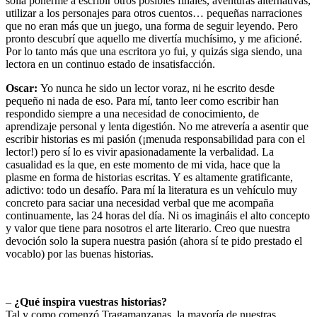
solía ponerme a escribir otros posibles finales, aventuras alternativas,
utilizar a los personajes para otros cuentos… pequeñas narraciones
que no eran más que un juego, una forma de seguir leyendo. Pero
pronto descubrí que aquello me divertía muchísimo, y me aficioné.
Por lo tanto más que una escritora yo fui, y quizás siga siendo, una
lectora en un continuo estado de insatisfacción.
Oscar:
Yo nunca he sido un lector voraz, ni he escrito desde
pequeño ni nada de eso. Para mí, tanto leer como escribir han
respondido siempre a una necesidad de conocimiento, de
aprendizaje personal y lenta digestión. No me atrevería a asentir que
escribir historias es mi pasión (¡menuda responsabilidad para con el
lector!) pero sí lo es vivir apasionadamente la verbalidad. La
casualidad es la que, en este momento de mi vida, hace que la
plasme en forma de historias escritas. Y es altamente gratificante,
adictivo: todo un desafío. Para mí la literatura es un vehículo muy
concreto para saciar una necesidad verbal que me acompaña
continuamente, las 24 horas del día. Ni os imagináis el alto concepto
y valor que tiene para nosotros el arte literario. Creo que nuestra
devoción solo la supera nuestra pasión (ahora sí te pido prestado el
vocablo) por las buenas historias.
–
¿Qué inspira vuestras historias?
Tal y como comenzó Tragamanzanas, la mayoría de nuestras