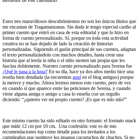
alrededor de este calendario.
Estos tres maravillosos descubrimientos no son los únicos títulos que
me encantan de Tragamanzanas. Sin duda le tengo especial cariño al
primer cuento que entró en casa de esta editorial y que lo hizo en
forma de cuento personalizado. Sí, porque en toda esta actividad
creativa no se han dejado de lado la creación de historias
personalizadas. Siguiendo el guión principal de sus cuentos, adaptan
el texto personalizándolo con muchos detalles, hasta crear una
historia que al leerla la niña o el niño sienten tan propia que les
fascina doblemente. Nuestro cuento personalizado para Serena fue
¿Qué le pasa a la luna?
En su día, hace ya dos años medio hice una
reseña bien detallada (la encuentras
aquí
en el blog antiguo) porque
la merece y mucho. Ahora leemos menos este cuento, pero de vez
en cuando sí que aparece entre las peticiones de Serena, y cuando
viene alguna amiga o amigo a casa lo enseña con un orgullo
diciendo: “¿quieres ver mi propio cuento? ¡Es que es mío mío!”
Este mismo cuento ha sido editado en otro formato: el formato snack
que mide 12 cm por 10 cm. Una confesión: este es de mis
recomendaciones top como detalle para los invitados a los
cumpleaños que sustituye los insanos cucuruchos de chuches. Si no