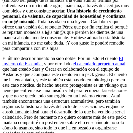
(símbolo del pasaje de la infancia a la edad adulta) termina por
enfrentarse con un temible ogro, Juáncana, a través de acertijos muy
complejos y que consigue acertar.
Una historia de crecimiento
personal, de valentía, de capacidad de honestidad y confianza
en un@ mism@.
Toda basada en una leyenda Cántabra y que
ofrece una versión del ratoncito Pérez que por fin explica el porqué
se repartan monedas a l@s niñ@s que pierden los dientes de una
manera absolutamente consecuente. Hubiese adorado esta historia
en mi infancia, no me cabe duda. ¡Y con gusto le pondré remedio
para compartirla con mis hijas!
El último descubrimiento ha sido doble. Por un lado el cuento
El
invierno de Escandia
, y por otro lado
el calendario perpetuo anual
que han creado Sara y Óscar en colaboración con el equipo de
Aislados y que acompaña este cuento en un pack genial. El cuento
me ha encantado, y este también está basado en mitología pero en
este caso nórdica, de hecho nuestro protagonista es un vikingo que
tiene que enfrentarse una misión vital para recuperar las estaciones
y que no se quede todo sumergido en un invierno eterno.. Aquí
también encontramos una estructura acumulativa, pero también
seguimos la historia a través del ciclo de las estaciones: enganche
absolutamente ideal para el desarrollo de lo que ha venido a ser el
calendario. Pero de momento no quiero contarte más de este pack:
mañana compartiré un post entero sobre ello enseñándote no solo
cómo lo usamos, sino todo lo que ha empezado a organizarse