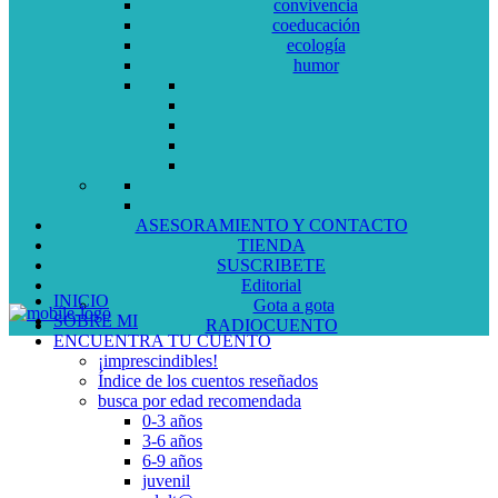
convivencia
coeducación
ecología
humor
ASESORAMIENTO Y CONTACTO
TIENDA
SUSCRIBETE
Editorial
INICIO
Gota a gota
SOBRE MI
RADIOCUENTO
ENCUENTRA TU CUENTO
¡imprescindibles!
Índice de los cuentos reseñados
busca por edad recomendada
0-3 años
3-6 años
6-9 años
juvenil