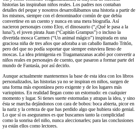
historias las inspiraban niños reales. Los padres nos contaban
detalles del peque y nosotros desarrollábamos una historia a partir de
los mismos, siempre con el denominador común de que debía
convertirse en un cuento y nunca en una mera biografía. Así
nacieron personajes como Eloy, el dinosaurio (“¿Qué le pasa a la
luna?), el joven pirata Juan (“Capitán Grampus”) o incluso la
divertida mosca Carmen (“Un animal mágico”) inspirada en una
graciosa niña de tres años que adoraba a un caballo llamado Tritón,
pero del que no podía soportar que siempre estuviera lleno de
moscas. La idea primigenia en Tragamanzanas acabó por convertir a
niños reales en personajes de cuento, que pasaron a formar parte del
mundo de Fantasía, por así decirlo.
Aunque actualmente mantenemos la base de esta idea con los libros
personalizados, las historias ya no se inspiran en niños, surgen de
una forma más espontánea pero exigente y de los lugares más
variopintos. En realidad llegan como un estornudo: en cualquier
momento y lugar. Si tienes suerte estornudas y atrapas la idea, y sino
ésta se marcha dejándonos con cara de bobos: boca abierta, picor en
la nariz y la certeza de que has perdido algo que hubiera sido genial.
Lo que sí os aseguramos es que buscamos tanto la complicidad
como la sonrisa del niño, nunca aleccionarles; para las conclusiones
ya están ellos como lectores.