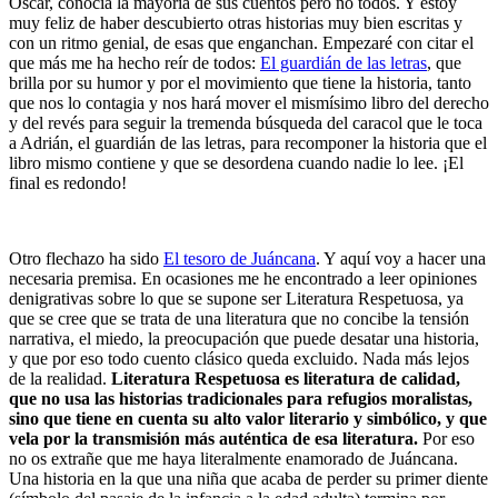
Óscar, conocía la mayoría de sus cuentos pero no todos. Y estoy
muy feliz de haber descubierto otras historias muy bien escritas y
con un ritmo genial, de esas que enganchan. Empezaré con citar el
que más me ha hecho reír de todos:
El guardián de las letras
, que
brilla por su humor y por el movimiento que tiene la historia, tanto
que nos lo contagia y nos hará mover el mismísimo libro del derecho
y del revés para seguir la tremenda búsqueda del caracol que le toca
a Adrián, el guardián de las letras, para recomponer la historia que el
libro mismo contiene y que se desordena cuando nadie lo lee. ¡El
final es redondo!
Otro flechazo ha sido
El tesoro de Juáncana
. Y aquí voy a hacer una
necesaria premisa. En ocasiones me he encontrado a leer opiniones
denigrativas sobre lo que se supone ser Literatura Respetuosa, ya
que se cree que se trata de una literatura que no concibe la tensión
narrativa, el miedo, la preocupación que puede desatar una historia,
y que por eso todo cuento clásico queda excluido. Nada más lejos
de la realidad.
Literatura Respetuosa es literatura de calidad,
que no usa las historias tradicionales para refugios moralistas,
sino que tiene en cuenta su alto valor literario y simbólico, y que
vela por la transmisión más auténtica de esa literatura.
Por eso
no os extrañe que me haya literalmente enamorado de Juáncana.
Una historia en la que una niña que acaba de perder su primer diente