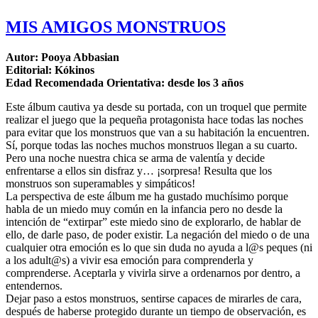
MIS AMIGOS MONSTRUOS
Autor: Pooya Abbasian
Editorial: Kókinos
Edad Recomendada Orientativa: desde los 3 años
Este álbum cautiva ya desde su portada, con un troquel que permite
realizar el juego que la pequeña protagonista hace todas las noches
para evitar que los monstruos que van a su habitación la encuentren.
Sí, porque todas las noches muchos monstruos llegan a su cuarto.
Pero un
a noche nuestra chica se arma de valentía y decide
enfrentarse a ellos sin disfraz y… ¡sorpresa! Resulta que los
monstruos son superamables y simpáticos!
La perspectiva de este álbum me ha gustado muchísimo porque
habla de un miedo muy común en la infancia pero no desde la
intención de “extirpar” este miedo sino de explorarlo, de hablar de
ello, de darle paso, de poder existir. La negación del miedo o de una
cualquier otra emoción es lo que sin duda no ayuda a l@s peques (ni
a los adult@s) a vivir esa emoción para comprenderla y
comprenderse. Aceptarla y vivirla sirve a ordenarnos por dentro, a
entendernos.
Dejar paso a estos monstruos, sentirse capaces de mirarles de cara,
después de haberse protegido durante un tiempo de observación, es