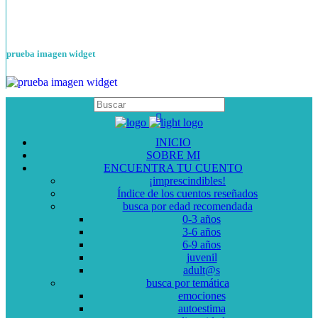
prueba imagen widget
INICIO
SOBRE MI
ENCUENTRA TU CUENTO
¡imprescindibles!
Índice de los cuentos reseñados
busca por edad recomendada
0-3 años
3-6 años
6-9 años
juvenil
adult@s
busca por temática
emociones
autoestima