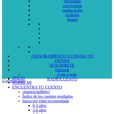
diversidad
convivencia
coeducación
ecología
humor
ASESORAMIENTO Y CONTACTO
TIENDA
SUSCRIBETE
Editorial
Gota a gota
INICIO
RADIOCUENTO
SOBRE MI
ENCUENTRA TU CUENTO
¡imprescindibles!
Índice de los cuentos reseñados
busca por edad recomendada
0-3 años
3-6 años