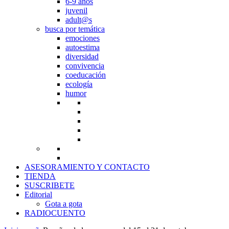
6-9 años
juvenil
adult@s
busca por temática
emociones
autoestima
diversidad
convivencia
coeducación
ecología
humor
ASESORAMIENTO Y CONTACTO
TIENDA
SUSCRIBETE
Editorial
Gota a gota
RADIOCUENTO