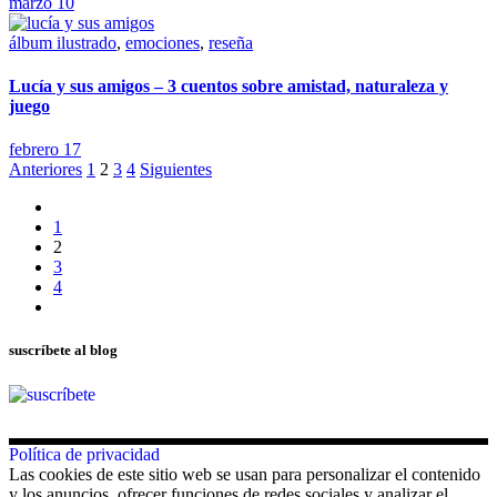
marzo 10
álbum ilustrado
,
emociones
,
reseña
Lucía y sus amigos – 3 cuentos sobre amistad, naturaleza y
juego
febrero 17
Paginación
Anteriores
1
2
3
4
Siguientes
de
1
entradas
2
3
4
suscríbete al blog
Política de privacidad
Las cookies de este sitio web se usan para personalizar el contenido
y los anuncios, ofrecer funciones de redes sociales y analizar el