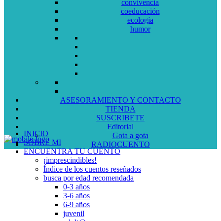
convivencia
coeducación
ecología
humor
ASESORAMIENTO Y CONTACTO
TIENDA
SUSCRIBETE
Editorial
INICIO
Gota a gota
SOBRE MI
RADIOCUENTO
ENCUENTRA TU CUENTO
¡imprescindibles!
Índice de los cuentos reseñados
busca por edad recomendada
0-3 años
3-6 años
6-9 años
juvenil