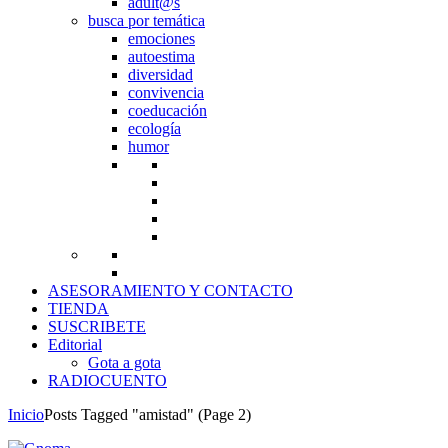
adult@s
busca por temática
emociones
autoestima
diversidad
convivencia
coeducación
ecología
humor
ASESORAMIENTO Y CONTACTO
TIENDA
SUSCRIBETE
Editorial
Gota a gota
RADIOCUENTO
Inicio
Posts Tagged "amistad"
(Page 2)