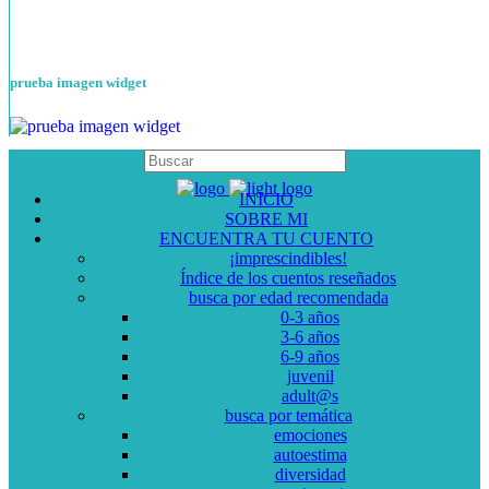
prueba imagen widget
INICIO
SOBRE MI
ENCUENTRA TU CUENTO
¡imprescindibles!
Índice de los cuentos reseñados
busca por edad recomendada
0-3 años
3-6 años
6-9 años
juvenil
adult@s
busca por temática
emociones
autoestima
diversidad