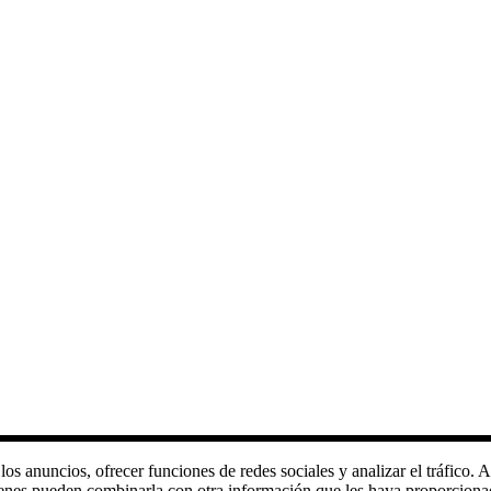
 los anuncios, ofrecer funciones de redes sociales y analizar el tráfic
quienes pueden combinarla con otra información que les haya proporciona