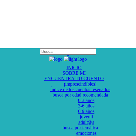
INICIO
SOBRE MI
ENCUENTRA TU CUENTO
¡imprescindibles!
Índice de los cuentos reseñados
busca por edad recomendada
0-3 años
3-6 años
6-9 años
juvenil
adult@s
busca por temática
emociones