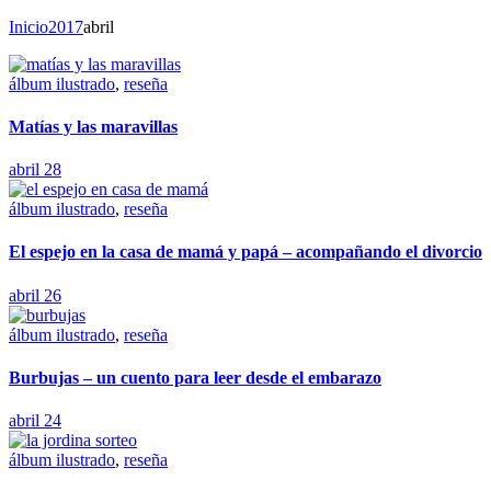
Inicio
2017
abril
álbum ilustrado
,
reseña
Matías y las maravillas
abril 28
álbum ilustrado
,
reseña
El espejo en la casa de mamá y papá – acompañando el divorcio
abril 26
álbum ilustrado
,
reseña
Burbujas – un cuento para leer desde el embarazo
abril 24
álbum ilustrado
,
reseña