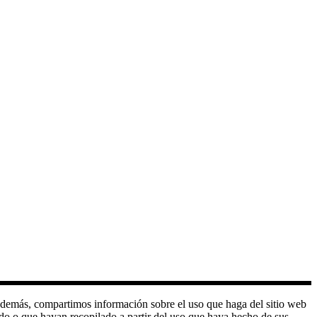
o. Además, compartimos información sobre el uso que haga del sitio web
do o que hayan recopilado a partir del uso que haya hecho de sus