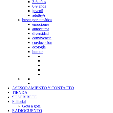
3-6 años
6-9 años
juvenil
adult@s
busca por temática
emociones
autoestima
diversidad
convivencia
coeducación
ecología
humor
ASESORAMIENTO Y CONTACTO
TIENDA
SUSCRIBETE
Editorial
Gota a gota
RADIOCUENTO