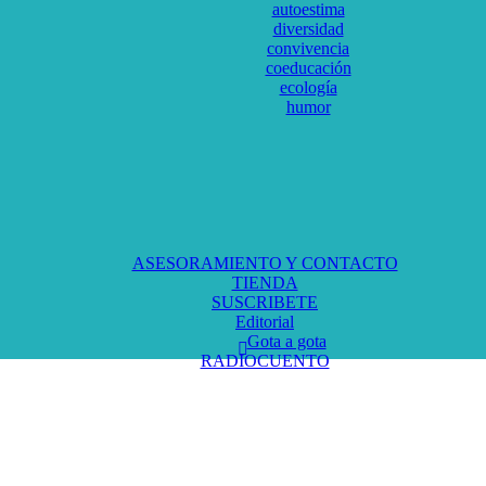
autoestima
diversidad
convivencia
coeducación
ecología
humor
ASESORAMIENTO Y CONTACTO
TIENDA
SUSCRIBETE
Editorial
Gota a gota
RADIOCUENTO