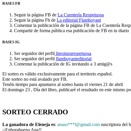
BASES FB
Seguir la página FB de
La Cuentería Respetuosa
Seguir la página Fb de
La editorial Flamboyant
Comentar la publicación de la página FB de La Cuentería Respe
Compartir de forma pública esa publicación de FB en tu diario
BASES IG
Ser seguidor del perfil
literaturarespetuosa
Ser seguidor del perfil
flamboyanteditorial
Comentar la publicación de IG invitando a 3 amig@s
El sorteo es válido exclusivamente para el territorio español.
Este sorteo no está avalado por FB.
Tenéis tiempo para apuntaros al sorteo hasta el viernes 21 de abril
El domingo 23 , Día del libro, publicaré el resultado en este mismo po
SORTEO CERRADO
La ganadora de Eleneja es
:
anaso***l@gmail.com
suscriptora del 
¡¡Enhorabuena Ana!!