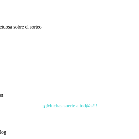
tuosa sobre el sorteo
st
¡¡¡Muchas suerte a tod@s!!!
blog