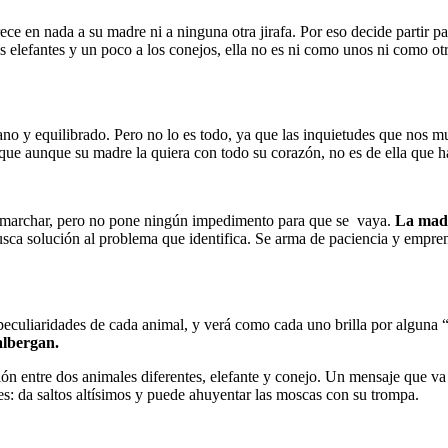
arece en nada a su madre ni a ninguna otra jirafa. Por eso decide partir 
 elefantes y un poco a los conejos, ella no es ni como unos ni como ot
sano y equilibrado. Pero no lo es todo, ya que las inquietudes que nos 
que aunque su madre la quiera con todo su corazón, no es de ella que h
la marchar, pero no pone ningún impedimento para que se vaya.
La madre
usca solución al problema que identifica. Se arma de paciencia y empren
peculiaridades de cada animal, y verá como cada uno brilla por alguna 
 albergan.
ón entre dos animales diferentes, elefante y conejo. Un mensaje que va 
s: da saltos altísimos y puede ahuyentar las moscas con su trompa.