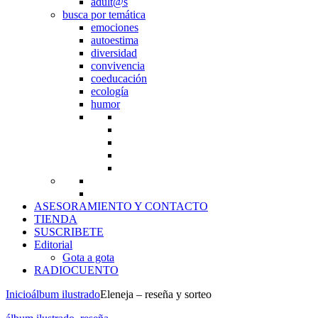
adult@s
busca por temática
emociones
autoestima
diversidad
convivencia
coeducación
ecología
humor
ASESORAMIENTO Y CONTACTO
TIENDA
SUSCRIBETE
Editorial
Gota a gota
RADIOCUENTO
Inicio
álbum ilustrado
Eleneja – reseña y sorteo