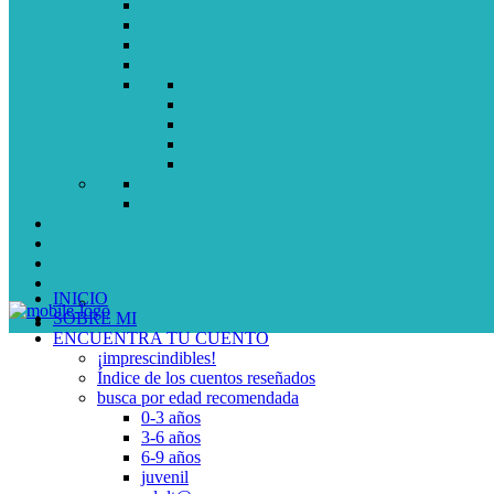
INICIO
SOBRE MI
ENCUENTRA TU CUENTO
¡imprescindibles!
Índice de los cuentos reseñados
busca por edad recomendada
0-3 años
3-6 años
6-9 años
juvenil