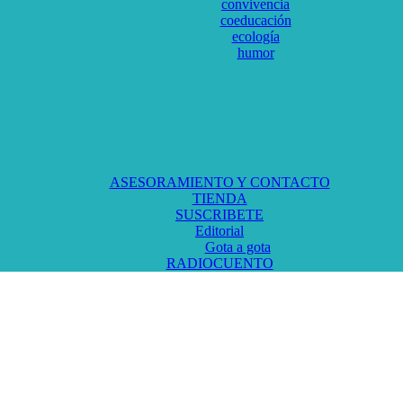
convivencia
coeducación
ecología
humor
ASESORAMIENTO Y CONTACTO
TIENDA
SUSCRIBETE
Editorial
Gota a gota
RADIOCUENTO