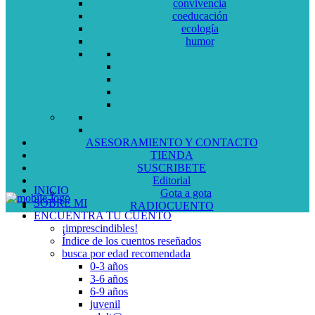
convivencia
coeducación
ecología
humor
ASESORAMIENTO Y CONTACTO
TIENDA
SUSCRIBETE
Editorial
INICIO
Gota a gota
SOBRE MI
RADIOCUENTO
ENCUENTRA TU CUENTO
¡imprescindibles!
Índice de los cuentos reseñados
busca por edad recomendada
0-3 años
3-6 años
6-9 años
juvenil