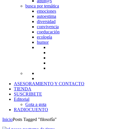
adult@s
busca por temática
emociones
autoestima
diversidad
convivencia
coeducación
ecología
humor
ASESORAMIENTO Y CONTACTO
TIENDA
SUSCRIBETE
Editorial
Gota a gota
RADIOCUENTO
Inicio
Posts Tagged "filosofía"