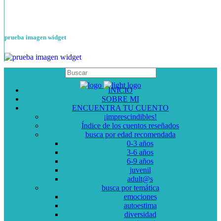
prueba imagen widget
INICIO
SOBRE MI
ENCUENTRA TU CUENTO
¡imprescindibles!
Índice de los cuentos reseñados
busca por edad recomendada
0-3 años
3-6 años
6-9 años
juvenil
adult@s
busca por temática
emociones
autoestima
diversidad