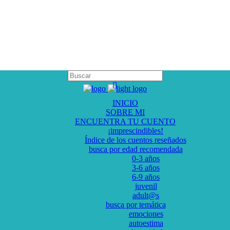
INICIO
SOBRE MI
ENCUENTRA TU CUENTO
¡imprescindibles!
Índice de los cuentos reseñados
busca por edad recomendada
0-3 años
3-6 años
6-9 años
juvenil
adult@s
busca por temática
emociones
autoestima