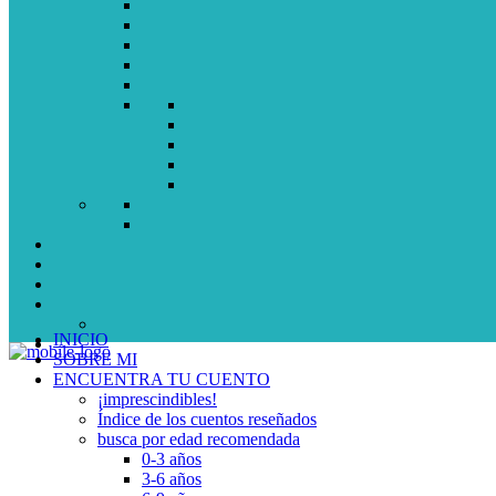
INICIO
SOBRE MI
ENCUENTRA TU CUENTO
¡imprescindibles!
Índice de los cuentos reseñados
busca por edad recomendada
0-3 años
3-6 años