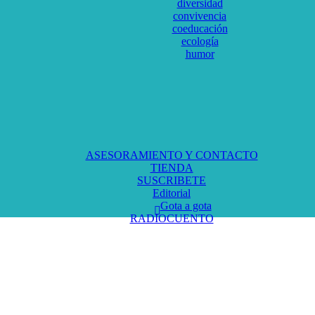
diversidad
convivencia
coeducación
ecología
humor
ASESORAMIENTO Y CONTACTO
TIENDA
SUSCRIBETE
Editorial
Gota a gota
RADIOCUENTO