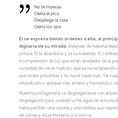
No te muevas
Cierra el pico
Despliega la cola
Cierra los ojos
Él se expresa dando órdenes a ella, al princi
dignarla de su mirada.
Después de haberla dejado 
pintura, Él la abandona y se va bailando. El contraste
incomprensión de los que están alrededor de la pare
sociedad de ver el maltrato que se ha establecido c
que recibir presentes y no hacer nada más. Tal c
reivindicativo, aunque más ameno y humorístico, de 
Nuestra protagonista va disgregándose con el paso 
disgregación para, cuando la fría agua de la lluvia l
había perdido, una corona y una sonrisa que represen
de volver a estar Presente a si misma.