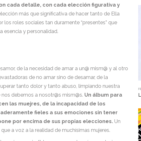
 cada detalle, con cada elección figurativa y
ección más que significativa de hacer tanto de Ella
r los roles sociales tan duramente “presentes” que
a esencia y personalidad.
esamor, de la necesidad de amar a un@ mism@ y al otro
evastadoras de no amar sino de desamar, de la
uperar tanto dolor y tanto abuso, limpiando nuestra
r
que nos debemos a nosotr@s mism@s.
Un álbum para
L
cen las muejres, de la incapacidad de los
daderamente fieles a sus emociones sin tener
pone por encima de sus propias elecciones.
Un
 que a voz a la realidad de muchísimas mujeres.