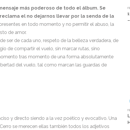
l mensaje más poderoso de todo el álbum. Se
r
1
eclama el no dejarnos llevar por la senda de la
–
presentes en todo momento y no permitir el abuso, la
esto de amor.
 de ser de cada uno, respeto de la belleza verdadera, de
egio de compartir el vuelo, sin marcar rutas, sino
a, momento tras momento de una forma absolutamente
ibertad del vuelo, tal como marcan las guardas de
r
L
nciso y directo siendo a la vez poético y evocativo. Una
 Cerro se merecen ellas también todos los adjetivos