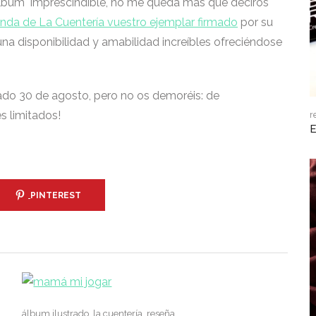
álbum imprescindible, no me queda más que deciros
ienda de La Cuentería
vuestro ejemplar firmado
por su
una disponibilidad y amabilidad increíbles ofreciéndose
do 30 de agosto, pero no os demoréis: de
s limitados!
r
E
PINTEREST
álbum ilustrado
,
la cuentería
,
reseña