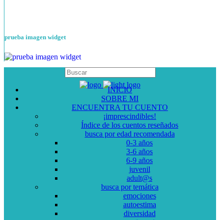
prueba imagen widget
INICIO
SOBRE MI
ENCUENTRA TU CUENTO
¡imprescindibles!
Índice de los cuentos reseñados
busca por edad recomendada
0-3 años
3-6 años
6-9 años
juvenil
adult@s
busca por temática
emociones
autoestima
diversidad