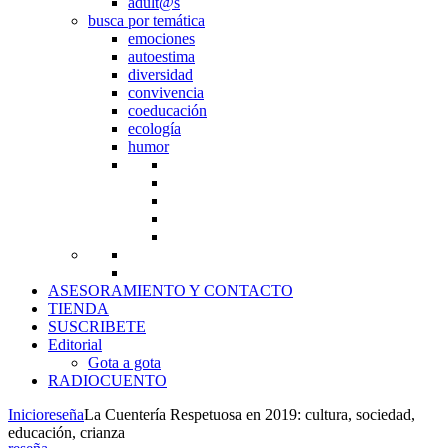
adult@s
busca por temática
emociones
autoestima
diversidad
convivencia
coeducación
ecología
humor
ASESORAMIENTO Y CONTACTO
TIENDA
SUSCRIBETE
Editorial
Gota a gota
RADIOCUENTO
Inicio
reseña
La Cuentería Respetuosa en 2019: cultura, sociedad,
educación, crianza