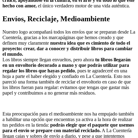
crítico, apoyándose en la cultura, en el arte y en todo lo que esté
hecho con amor,
el único verdadero motor de una vida auténtica.
Envíos, Reciclaje, Medioambiente
Nuestro logo acompañará todos los envíos que se preparan desde La
Cuentería, gracias a los marcapáginas que hemos creado y que
definen muy claramente
nuestra idea que es cimiento de todo el
proyecto: crear, dar a conocer y distribuir libros para cambiar
el mundo.
Los libros siempre llegan envueltos, pero ahora
tu libros llegarán
en un envoltorio decorado a mano y que podrás utilizar para
regalar los libros que hayas pedido
, pues te agradeceré en una
hoja a parte el haber elegido y confiado en La Cuentería. Esto nos
pareció una forma también de reciclar el envoltorio en caso de que
los libros fueran para regalar: evitamos que tengas que gastar más
papel y contribuimos a no generar más residuos.
Esta preocupación para el medioambiente nos ha empujado también
a habilitar una opción que encuentras ya activa a la hora de realizar
tus pedidos en la tienda:
podrás elegir que el paquete que usemos
para el envío se prepare con material reciclado.
A La Cuentería
llegan cajas y sobres de envío a diario, y pese a que intentemos