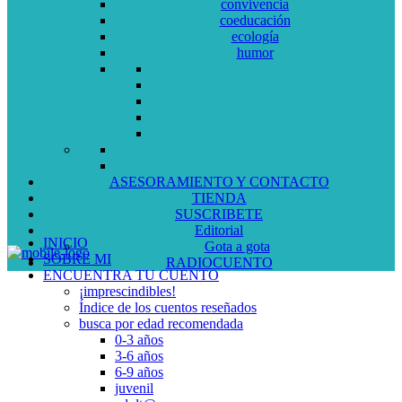
convivencia
coeducación
ecología
humor
ASESORAMIENTO Y CONTACTO
TIENDA
SUSCRIBETE
Editorial
INICIO
Gota a gota
SOBRE MI
RADIOCUENTO
ENCUENTRA TU CUENTO
¡imprescindibles!
Índice de los cuentos reseñados
busca por edad recomendada
0-3 años
3-6 años
6-9 años
juvenil