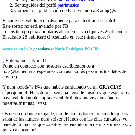
Ser seguidor del perfil
patrimusica
Comentar la publicación de IG invitando a 3 amig@s
El sorteo es válido exclusivamente para el territorio español.
Este sorteo no está avalado por FB.
Tenéis tiempo para apuntaros al sorteo hasta el jueves 26 de enero
El sábado 28 publicaré el resultado en este mismo post ;)
sorteo cerrado,
la ganadora es
Nuria Rodríguez PG (FB)
¡¡Enhorabuena Nuria!!
Ponte en contacto con nosotras escribiéndonos a
hola@lacuenteriarespetuosa.com así podrás pasarnos tus datos de
envío :)
Y para toood@s l@s que habéis participado va un
GRACIAS
súpergrande!! Ha sido una semana llena de ilusión y que espero os
haya valido también apra descubrir títulos nuevos que añadir a
nuestras infinitas listas!!
Os deseo un finde relajante, donde podáis hacer un poco lo que os
salga de las narices, para volver el lunes con las pilas cargadas: yo
haré de lo mío, ya que os estoy preparando una de mis sorpresitas…
¡os va a encantar!