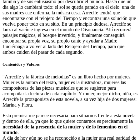
familia y de sus entusiasmo por descubrir el mundo. Hasta que un
día algo lo cambiará todo: el sol se queda parado en el cielo, una de
sus madres cae enferma, la música cesa. Arrecife tendrá que
encontrarse con el relojero del Tiempo y encontrar una solución que
vuelva poner todo en su sitio. En un principio dudosa, Arrecife se
lanza al vacío e ingresa en el mundo de Disonancia. Allí recorrerá
paisajes mágicos, el bosque invertido, y finalmente conseguirá
encontrar su propia voz, su propio cante y ayudar a Madre
Luciérnaga a volver al lado del Relojero del Tiempo, para que
ambos cuiden del pasar de cada segundo.
Contenidos y Valores
“Arrecife y la fábrica de melodías” es un libro hecho por mujeres.
Mujer es la autora del texto, mujer es la ilustradora, mujeres las
compositoras de las piezas musicales que se sugieren para
acompañar la lectura de cada capítulo. Y mujer, mejor dicho, niña, es
Arrecife la protagonista de esta novela, a su vez hija de dos mujeres:
Marina y Flora.
Esta premisa me parece necesaria para situarnos frente a esta novela
y dentro de ella, ya que lo que quiere contarnos es precisamente
la
necesidad de la presencia de la mujer y de lo femenino en el
mundo
.
A día de hoy aún no se ha reconocido a la mujer una real paridad de