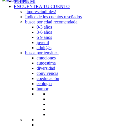
SOBRE MI
ENCUENTRA TU CUENTO
¡imprescindibles!
Índice de los cuentos reseñados
busca por edad recomendada
0-3 años
3-6 años
6-9 años
juvenil
adult@s
busca por temática
emociones
autoestima
diversidad
convivencia
coeducación
ecología
humor