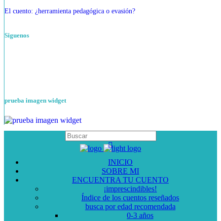
El cuento: ¿herramienta pedagógica o evasión?
Siguenos
prueba imagen widget
INICIO
SOBRE MI
ENCUENTRA TU CUENTO
¡imprescindibles!
Índice de los cuentos reseñados
busca por edad recomendada
0-3 años