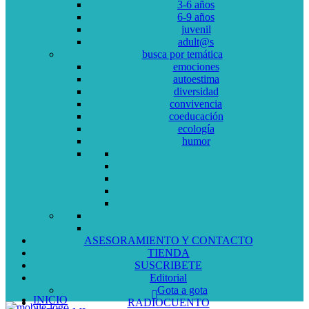
3-6 años
6-9 años
juvenil
adult@s
busca por temática
emociones
autoestima
diversidad
convivencia
coeducación
ecología
humor
ASESORAMIENTO Y CONTACTO
TIENDA
SUSCRIBETE
Editorial
Gota a gota
INICIO
RADIOCUENTO