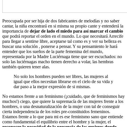
Preocupada por ser hija de dos fabricantes de melodías y no saber
cantar, la niña encontrará en si misma su propio cante y entenderá la
importancia de
dejar de lado el miedo para así marcar el cambio
que podrá reportar el orden en el mundo. Lo que necesitará Arrecife
para llegar a sentirse libre, aceptarse tal como es y ver su belleza es
buscar una solución , ponerse a pensar. Y su pensamiento le hará
entender que los sueños de la parte femenina del mundo,
representada por la Madre Luciérnaga tiene que ser escuchados: no
solo las luciérnagas macho tienen derecho a volar, las hembras
también quieren tener alas.
No solo los hombres pueden ser libres, las mujeres al
igual que ellos necesitan librarse en el cielo de su vida y
dar paso a la mejor expresión de si mismas.
No estamos frente a un feminismo (¡cuidado, que de feminismos hay
muchos!) ciego, que quiere la supremacía de las mujeres frente a los
hombres, o una desnaturalización de la mujer con tal de conseguir
cierta independencia de los roles pre-constituidos femeninos.
Estamos frente a lo que para mi es ese feminismo sano que entiende
como fundamental el equilibrio entre el hombre y la mujer, el
reconocer la necesidad de la presencia de las mujeres donde