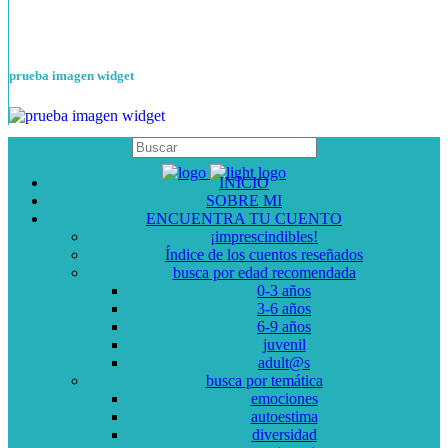
prueba imagen widget
INICIO
SOBRE MI
ENCUENTRA TU CUENTO
¡imprescindibles!
Índice de los cuentos reseñados
busca por edad recomendada
0-3 años
3-6 años
6-9 años
juvenil
adult@s
busca por temática
emociones
autoestima
diversidad