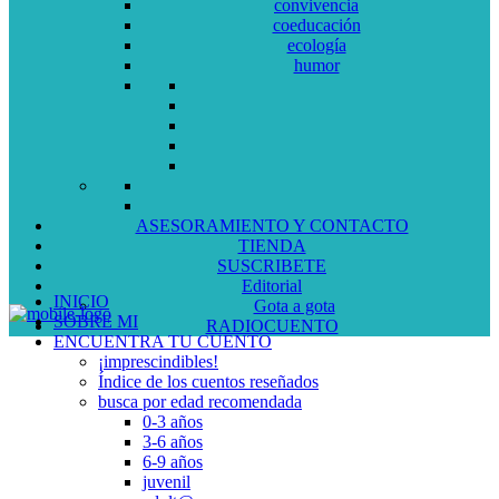
convivencia
coeducación
ecología
humor
ASESORAMIENTO Y CONTACTO
TIENDA
SUSCRIBETE
Editorial
INICIO
Gota a gota
SOBRE MI
RADIOCUENTO
ENCUENTRA TU CUENTO
¡imprescindibles!
Índice de los cuentos reseñados
busca por edad recomendada
0-3 años
3-6 años
6-9 años
juvenil