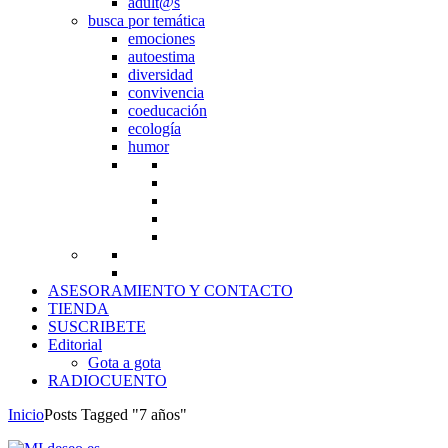
adult@s
busca por temática
emociones
autoestima
diversidad
convivencia
coeducación
ecología
humor
ASESORAMIENTO Y CONTACTO
TIENDA
SUSCRIBETE
Editorial
Gota a gota
RADIOCUENTO
Inicio
Posts Tagged "7 años"