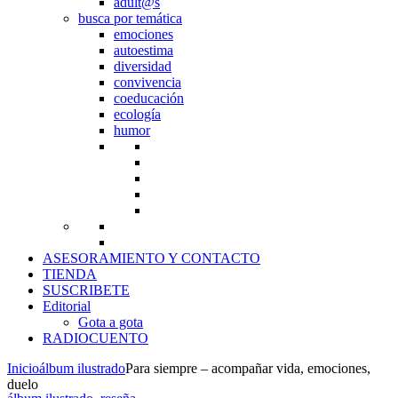
adult@s
busca por temática
emociones
autoestima
diversidad
convivencia
coeducación
ecología
humor
ASESORAMIENTO Y CONTACTO
TIENDA
SUSCRIBETE
Editorial
Gota a gota
RADIOCUENTO
Inicio
álbum ilustrado
Para siempre – acompañar vida, emociones,
duelo