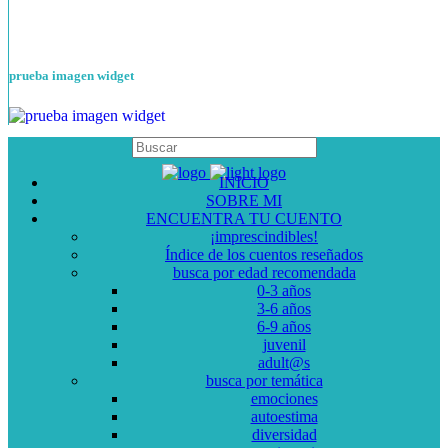
prueba imagen widget
INICIO
SOBRE MI
ENCUENTRA TU CUENTO
¡imprescindibles!
Índice de los cuentos reseñados
busca por edad recomendada
0-3 años
3-6 años
6-9 años
juvenil
adult@s
busca por temática
emociones
autoestima
diversidad