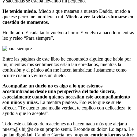
y sacudidas se estaba llevando mi pequeño.
He tenido miedo.
Miedo a que mataran a nuestro Daddo, miedo a
que ese perro me mordiera a mi.
Miedo a ver la vida esfumarse en
cuestión de momentos.
He llorado. Y cada tanto vuelvo a llorar. Y vuelvo a hacerlo mientras
leo y releo “Para siempre”.
Entre las páginas de este libro he encontrado alguien que habla por
mi, mientras mis sentimientos están tan enredados, mientras la
confusión y el pánico aún me hacen tambalear. Justamente como
ocurre cuando vivimos un duelo.
Acompañar un duelo no es algo a lo que estemos
acostumbrados desde una perspectiva del todo sincera,
especialmente cuando quienes necesitan este acompañamiento
son niños y niñas.
La mentira piadosa. Eso es lo que se suele
ofrecer. “Te cuento una media verdad, te explico con delicadeza, te
ayudo a que lo aceptes”.
Todo este catálogo de reacciones no hacen nada más que alejar a
nuestr@s hij@s de su proprio sentir. Esconde su dolor. Lo tapan. Le
quitan dignidad. Camino García nos propone
concienciarnos sobre