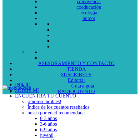
convivencia
coeducación
ecología
humor
ASESORAMIENTO Y CONTACTO
TIENDA
SUSCRIBETE
Editorial
INICIO
Gota a gota
SOBRE MI
RADIOCUENTO
ENCUENTRA TU CUENTO
¡imprescindibles!
Índice de los cuentos reseñados
busca por edad recomendada
0-3 años
3-6 años
6-9 años
juvenil