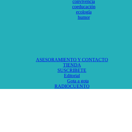
convivencia
coeducación
ecología
humor
ASESORAMIENTO Y CONTACTO
TIENDA
SUSCRIBETE
Editorial
Gota a gota
RADIOCUENTO