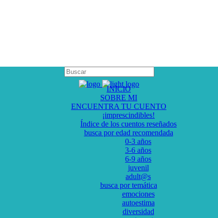
INICIO
SOBRE MI
ENCUENTRA TU CUENTO
¡imprescindibles!
Índice de los cuentos reseñados
busca por edad recomendada
0-3 años
3-6 años
6-9 años
juvenil
adult@s
busca por temática
emociones
autoestima
diversidad