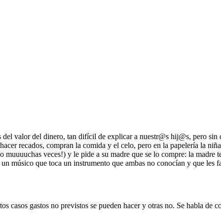
s del valor del dinero, tan difícil de explicar a nuestr@s hij@s, pero s
 hacer recados, compran la comida y el celo, pero en la papelería la niñ
do muuuuchas veces!) y le pide a su madre que se lo compre: la madre te
n un músico que toca un instrumento que ambas no conocían y que les fas
rtos casos gastos no previstos se pueden hacer y otras no. Se habla d