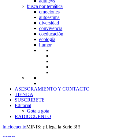
adult@s
busca por temática
emociones
autoestima
diversidad
convivencia
coeducación
ecología
humor
ASESORAMIENTO Y CONTACTO
TIENDA
SUSCRIBETE
Editorial
Gota a gota
RADIOCUENTO
Inicio
cuento
MINIS: ¡¡Llega la Serie 3!!!