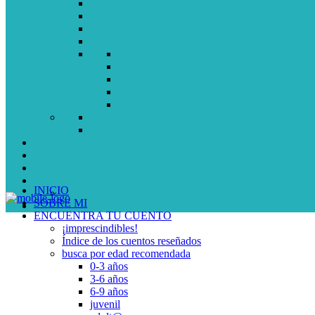
INICIO
SOBRE MI
ENCUENTRA TU CUENTO
¡imprescindibles!
Índice de los cuentos reseñados
busca por edad recomendada
0-3 años
3-6 años
6-9 años
juvenil