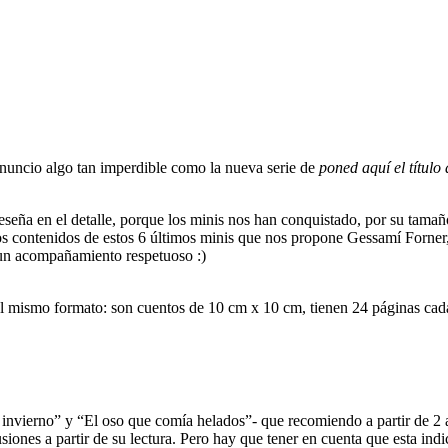
 anuncio algo tan imperdible como la nueva serie de
poned aquí el título 
 reseña en el detalle, porque los minis nos han conquistado, por su ta
los contenidos de estos 6 últimos minis que nos propone Gessamí Forner,
 un acompañamiento respetuoso :)
 el mismo formato: son cuentos de 10 cm x 10 cm, tienen 24 páginas cad
l invierno” y “El oso que comía helados”- que recomiendo a partir de 2
siones a partir de su lectura. Pero hay que tener en cuenta que esta ind