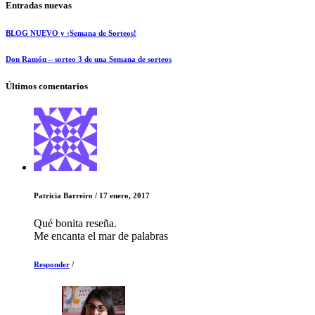
Entradas nuevas
BLOG NUEVO y ¡Semana de Sorteos!
Don Ramón – sorteo 3 de una Semana de sorteos
Últimos comentarios
Patricia Barreiro
/
17 enero, 2017
Qué bonita reseña.
Me encanta el mar de palabras
Responder
/