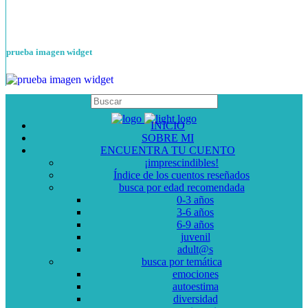
prueba imagen widget
INICIO
SOBRE MI
ENCUENTRA TU CUENTO
¡imprescindibles!
Índice de los cuentos reseñados
busca por edad recomendada
0-3 años
3-6 años
6-9 años
juvenil
adult@s
busca por temática
emociones
autoestima
diversidad