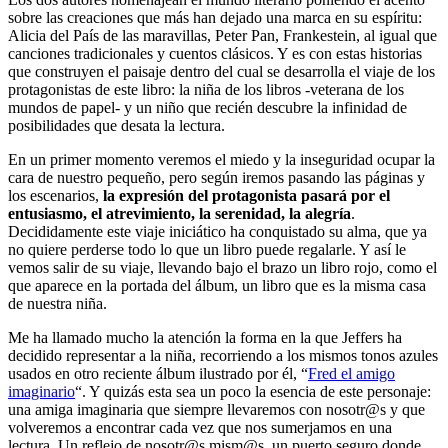
sobre las creaciones que más han dejado una marca en su espíritu:
Alicia del País de las maravillas, Peter Pan, Frankestein, al igual que
canciones tradicionales y cuentos clásicos. Y es con estas historias
que construyen el paisaje dentro del cual se desarrolla el viaje de los
protagonistas de este libro: la niña de los libros -veterana de los
mundos de papel- y un niño que recién descubre la infinidad de
posibilidades que desata la lectura.
En un primer momento veremos el miedo y la inseguridad ocupar la
cara de nuestro pequeño, pero según iremos pasando las páginas y
los escenarios,
la expresión del protagonista pasará por el
entusiasmo, el atrevimiento, la serenidad, la alegría
.
Decididamente este viaje iniciático ha conquistado su alma, que ya
no quiere perderse todo lo que un libro puede regalarle. Y así le
vemos salir de su viaje, llevando bajo el brazo un libro rojo, como el
que aparece en la portada del álbum, un libro que es la misma casa
de nuestra niña.
Me ha llamado mucho la atención la forma en la que Jeffers ha
decidido representar a la niña, recorriendo a los mismos tonos azules
usados en otro reciente álbum ilustrado por él, “
Fred el amigo
imaginario
“. Y quizás esta sea un poco la esencia de este personaje:
una amiga imaginaria que siempre llevaremos con nosotr@s y que
volveremos a encontrar cada vez que nos sumerjamos en una
lectura. Un reflejo de nosotr@s mism@s, un puerto seguro donde