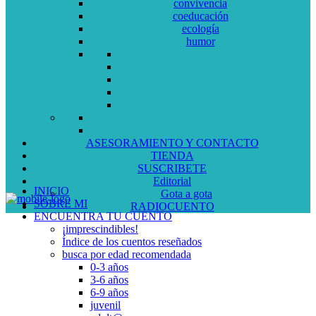
convivencia
coeducación
ecología
humor
ASESORAMIENTO Y CONTACTO
TIENDA
SUSCRIBETE
Editorial
INICIO
Gota a gota
SOBRE MI
RADIOCUENTO
ENCUENTRA TU CUENTO
¡imprescindibles!
Índice de los cuentos reseñados
busca por edad recomendada
0-3 años
3-6 años
6-9 años
juvenil