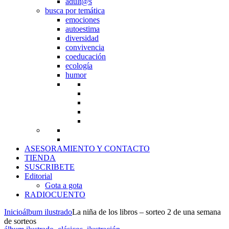
adult@s
busca por temática
emociones
autoestima
diversidad
convivencia
coeducación
ecología
humor
ASESORAMIENTO Y CONTACTO
TIENDA
SUSCRIBETE
Editorial
Gota a gota
RADIOCUENTO
Inicio
álbum ilustrado
La niña de los libros – sorteo 2 de una semana
de sorteos