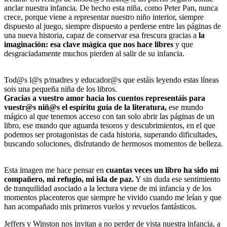
anclar nuestra infancia. De hecho esta niña, como Peter Pan, nunca
crece, porque viene a representar nuestro niño interior, siempre
dispuesto al juego, siempre dispuesto a perderse entre las páginas de
una nueva historia, capaz de conservar esa frescura gracias a
la
imaginación: esa clave mágica que nos hace libres
y que
desgraciadamente muchos pierden al salir de su infancia.
Tod@s l@s p/madres y educador@s que estáis leyendo estas líneas
sois una pequeña niña de los libros.
Gracias a vuestro amor hacia los cuentos representáis para
vuestr@s niñ@s el espíritu guía de la literatura,
ese mundo
mágico al que tenemos acceso con tan solo abrir las páginas de un
libro, ese mundo que aguarda tesoros y descubrimientos, en el que
podemos ser protagonistas de cada historia, superando dificultades,
buscando soluciones, disfrutando de hermosos momentos de belleza.
Esta imagen me hace pensar en
cuantas veces un libro ha sido mi
compañero, mi refugio, mi isla de paz.
Y sin duda ese sentimiento
de tranquilidad asociado a la lectura viene de mi infancia y de los
momentos placenteros que siempre he vivido cuando me leían y que
han acompañado mis primeros vuelos y revuelos fantásticos.
Jeffers y Winston nos invitan a no perder de vista nuestra infancia, a