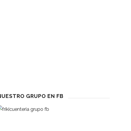
Humor
eseña
a Fuerza De La Gratitud
eseña
l Cuento: ¿herramienta Pedagógica O Evasión?
eseña
olección Mortimort DEDICADA
NUESTRO GRUPO EN FB