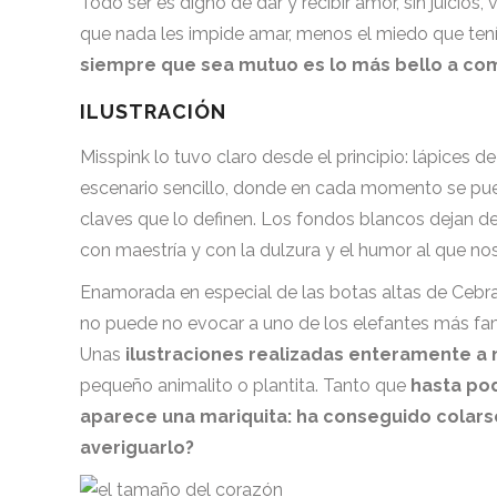
Todo ser es digno de dar y recibir amor, sin juicios
que nada les impide amar, menos el miedo que tení
siempre que sea mutuo es lo más bello a comp
ILUSTRACIÓN
Misspink lo tuvo claro desde el principio: lápices d
escenario sencillo, donde en cada momento se pued
claves que lo definen. Los fondos blancos dejan des
con maestría y con la dulzura y el humor al que n
Enamorada en especial de las botas altas de Cebra
no puede no evocar a uno de los elefantes más famos
Unas
ilustraciones realizadas enteramente a
pequeño animalito o plantita. Tanto que
hasta pod
aparece una mariquita: ha conseguido colars
averiguarlo?