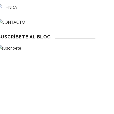
SUSCRÍBETE AL BLOG
eseña
1 Lecturas Que Enganchan A Niños Entre 3 Y 12 Años
 Abril 2026
eseña
a Cara Perfecta – Cuida Del Autoestima Desde El