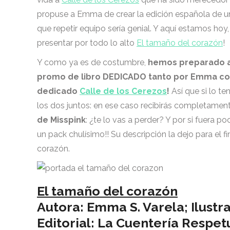
propuse a Emma de crear la edición española de u
que repetir equipo sería genial. Y aquí estamos hoy
presentar por todo lo alto
El tamaño del corazón
!
Y como ya es de costumbre,
hemos preparado a
promo de libro DEDICADO tanto por Emma como
dedicado
Calle de los Cerezos
!
Así que si lo te
los dos juntos: en ese caso recibirás completamen
de Misspink
: ¿te lo vas a perder? Y por si fuera
un pack chulísimo!! Su descripción la dejo para el 
corazón.
El tamaño del corazón
Autora: Emma S. Varela; Ilustr
Editorial: La Cuentería Respe