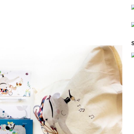
r
1
–
r
L