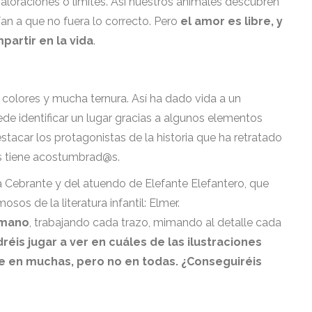
, valoraciones o límites. Así nuestros animales descubren
an a que no fuera lo correcto. Pero
el amor es libre, y
artir en la vida
.
e colores y mucha ternura. Así ha dado vida a un
e identificar un lugar gracias a algunos elementos
tacar los protagonistas de la historia que ha retratado
os tiene acostumbrad@s.
 Cebrante y del atuendo de Elefante Elefantero, que
os de la literatura infantil: Elmer.
 mano
, trabajando cada trazo, mimando al detalle cada
réis jugar a ver en cuáles de las ilustraciones
e en muchas, pero no en todas. ¿Conseguiréis