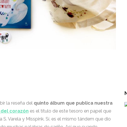
r
L
r
E
r
C
ir la reseña del
quinto álbum que publica nuestra
 del corazón
es el título de este tesoro en papel que
a S. Varela y Misspink. Sí, es el mismo tándem que dio
de muchas palabras de cariño. Así que cuando