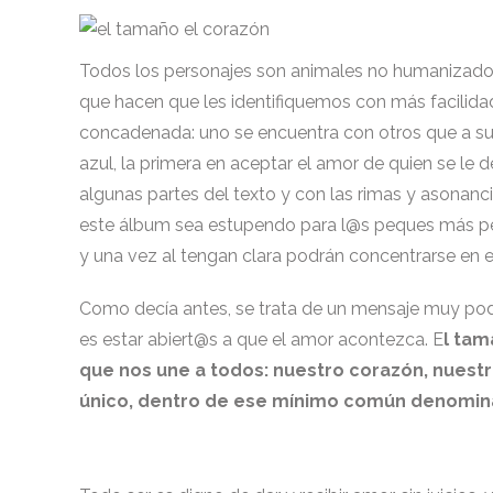
Todos los personajes son animales no humanizados,
que hacen que les identifiquemos con más facilid
concadenada: uno se encuentra con otros que a su v
azul, la primera en aceptar el amor de quien se le de
algunas partes del texto y con las rimas y asonan
este álbum sea estupendo para l@s peques más peq
y una vez al tengan clara podrán concentrarse en e
Como decía antes, se trata de un mensaje muy po
es estar abiert@s a que el amor acontezca. E
l tam
que nos une a todos: nuestro corazón, nuestr
único, dentro de ese mínimo común denomina