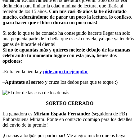
enmarcar exclusivamente en la literatura juvenil. Solo usaría esa
definición para limitar la edad mínima de lectura, que fijaría al
rededor de los 15 años.
Con mis casi 39 años la he disfrutado
mucho, esforzándome de parar un poco la lectura, lo confieso,
¡para hacer que el libro durara un poco más!
Si todo lo que te he contado ha conseguido hacerte llegar tan solo
una pequeña parte de lo bella que es esta novela, ¡sé que ya tendrás
ganas de hincarle el diente!
Si no te aguantas más y quieres meterte debajo de las mantas
celebrando tu momento higgie con esta joya, tienes dos
opciones:
-Entra en la tienda y
pide aquí tu ejemplar
–
Apúntate al sorteo
y cruza los dedos para que te toque :)
SORTEO CERRADO
La ganadora es
Miriam Espada Fernández
(seguidora de FB)
Enhorabuena Miriam! Ponte en contacto conmigo para los detalles
del envío de tu premio!
¡Gracias a tod@s por participar! Me alegro mucho que os haya