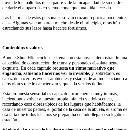
huye de los maltratos de su padre y de la incapacidad de su madre
de darle el amparo físico y emocional que una niña necesita.
Las historias de estos personajes se van cruzando poco a poco entre
ellas. Algunas ya comparten mucho desde el principio, otras irán
estrechando sus lazos hasta hacerse fortísimos.
Contenidos y valores
Bonnie-Shue Hitchcock se estrena con esta novela demostrando una
capacidad de construcción de trama y personajes absolutamente
exquisita. En cada capítulo orquesta
un ritmo narrativo que
engancha, sabiendo hacernos ver lo invisible
, y, sobretodo, es
capaz de hacernos evocar ambientes y estados de ánimo asociando a
ellos olores que le caracterizan y que a la vez los definen.
Esta propuesta sensorial es capaz de tocar cuerdas muy íntimas,
haciéndonos volver a nuestra propia infancia y adolescencia,
recordando esos olores típicos de los lugares que habitábamos, la
casa de nuestros padres, el portal de la casa de la abuela, el aroma de
esa tarta que todos los años se preparaba cuando llegaba su legítima
estación.
El olor de las casas de los demás tiene su centro en las relaciones