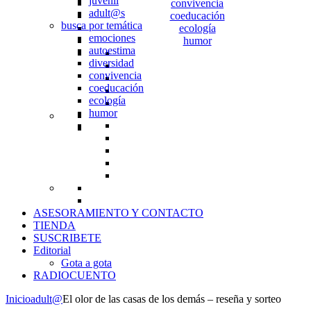
juvenil
convivencia
adult@s
coeducación
busca por temática
ecología
emociones
humor
autoestima
diversidad
convivencia
coeducación
ecología
humor
ASESORAMIENTO Y CONTACTO
TIENDA
SUSCRIBETE
Editorial
Gota a gota
RADIOCUENTO
Inicio
adult@
El olor de las casas de los demás – reseña y sorteo