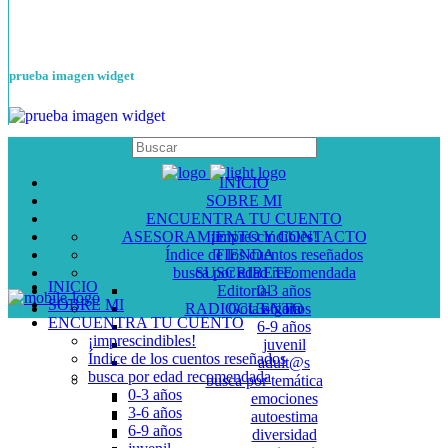
prueba imagen widget
INICIO
SOBRE MI
ENCUENTRA TU CUENTO
ASESORAMIENTO Y CONTACTO
¡imprescindibles!
Índice de los cuentos reseñados
TIENDA
busca por edad recomendada
SUSCRIBETE
INICIO
Editorial
0-3 años
SOBRE MI
RADIOCUENTO
Gota a gota
3-6 años
ENCUENTRA TU CUENTO
6-9 años
¡imprescindibles!
juvenil
Índice de los cuentos reseñados
adult@s
busca por edad recomendada
busca por temática
0-3 años
emociones
3-6 años
autoestima
6-9 años
diversidad