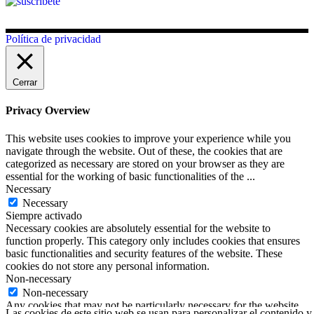
Política de privacidad
Cerrar
Privacy Overview
This website uses cookies to improve your experience while you
navigate through the website. Out of these, the cookies that are
categorized as necessary are stored on your browser as they are
essential for the working of basic functionalities of the
...
Necessary
Necessary
Siempre activado
Necessary cookies are absolutely essential for the website to
function properly. This category only includes cookies that ensures
basic functionalities and security features of the website. These
cookies do not store any personal information.
Non-necessary
Non-necessary
Any cookies that may not be particularly necessary for the website
Las cookies de este sitio web se usan para personalizar el contenido y