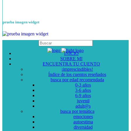
prueba imagen widget
INICIO
SOBRE MI
ENCUENTRA TU CUENTO
¡imprescindibles!
Índice de los cuentos reseñados
busca por edad recomendada
0-3 años
3-6 años
6-9 años
juvenil
adult@s
busca por temática
emociones
autoestima
diversidad