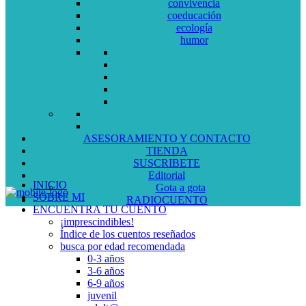
convivencia
coeducación
ecología
humor
ASESORAMIENTO Y CONTACTO
TIENDA
SUSCRIBETE
Editorial
INICIO
Gota a gota
SOBRE MI
RADIOCUENTO
ENCUENTRA TU CUENTO
¡imprescindibles!
Índice de los cuentos reseñados
busca por edad recomendada
0-3 años
3-6 años
6-9 años
juvenil