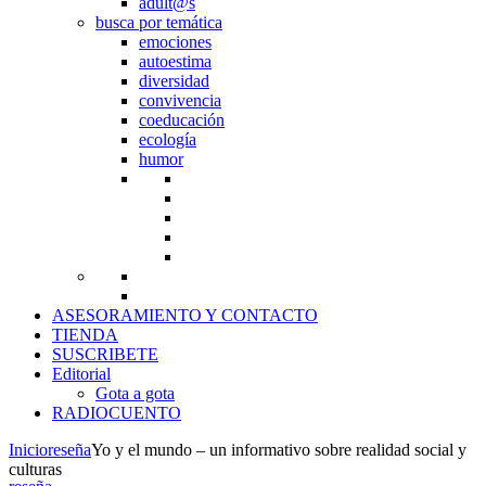
adult@s
busca por temática
emociones
autoestima
diversidad
convivencia
coeducación
ecología
humor
ASESORAMIENTO Y CONTACTO
TIENDA
SUSCRIBETE
Editorial
Gota a gota
RADIOCUENTO
Inicio
reseña
Yo y el mundo – un informativo sobre realidad social y
culturas