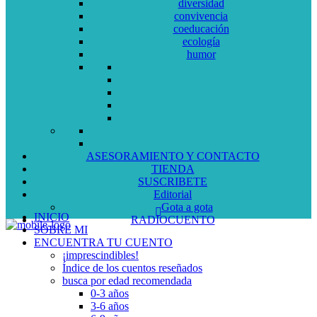
diversidad
convivencia
coeducación
ecología
humor
ASESORAMIENTO Y CONTACTO
TIENDA
SUSCRIBETE
Editorial
Gota a gota
INICIO
RADIOCUENTO
SOBRE MI
ENCUENTRA TU CUENTO
¡imprescindibles!
Índice de los cuentos reseñados
busca por edad recomendada
0-3 años
3-6 años