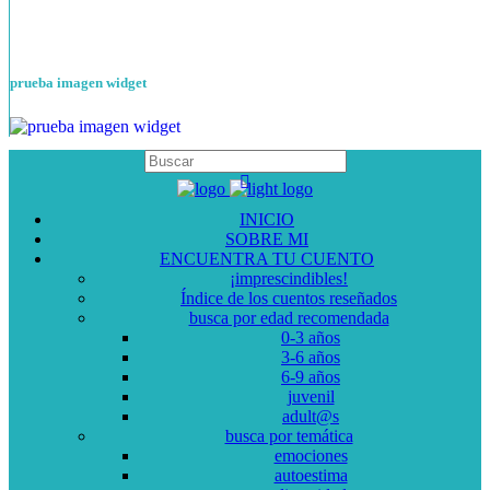
prueba imagen widget
INICIO
SOBRE MI
ENCUENTRA TU CUENTO
¡imprescindibles!
Índice de los cuentos reseñados
busca por edad recomendada
0-3 años
3-6 años
6-9 años
juvenil
adult@s
busca por temática
emociones
autoestima