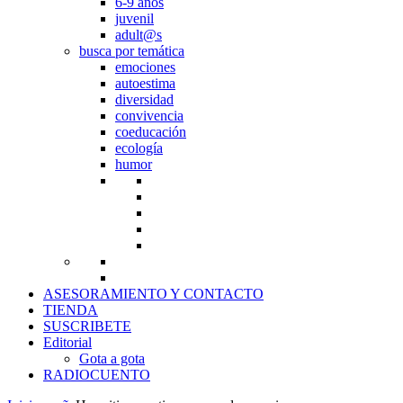
6-9 años
juvenil
adult@s
busca por temática
emociones
autoestima
diversidad
convivencia
coeducación
ecología
humor
ASESORAMIENTO Y CONTACTO
TIENDA
SUSCRIBETE
Editorial
Gota a gota
RADIOCUENTO