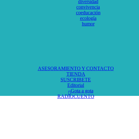
diversidad
convivencia
coeducación
ecología
humor
ASESORAMIENTO Y CONTACTO
TIENDA
SUSCRIBETE
Editorial
Gota a gota
RADIOCUENTO