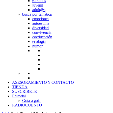
6-9 años
juvenil
adult@s
busca por temática
emociones
autoestima
diversidad
convivencia
coeducación
ecología
humor
ASESORAMIENTO Y CONTACTO
TIENDA
SUSCRIBETE
Editorial
Gota a gota
RADIOCUENTO