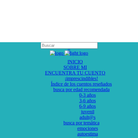
INICIO
SOBRE MI
ENCUENTRA TU CUENTO
¡imprescindibles!
Índice de los cuentos reseñados
busca por edad recomendada
0-3 años
3-6 años
6-9 años
juvenil
adult@s
busca por temática
emociones
autoestima