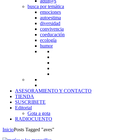
adult@s
busca por temática
emociones
autoestima
diversidad
convivencia
coeducación
ecología
humor
ASESORAMIENTO Y CONTACTO
TIENDA
SUSCRIBETE
Editorial
Gota a gota
RADIOCUENTO
Inicio
Posts Tagged "aves"