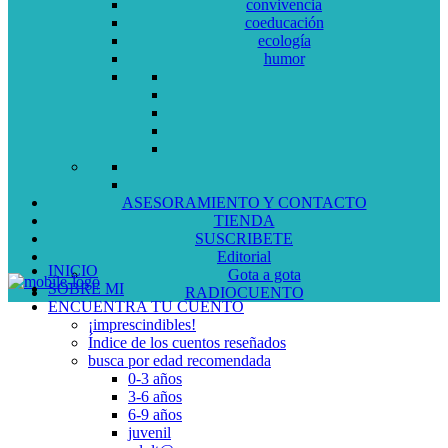
convivencia
coeducación
ecología
humor
ASESORAMIENTO Y CONTACTO
TIENDA
SUSCRIBETE
Editorial
INICIO
Gota a gota
SOBRE MI
RADIOCUENTO
ENCUENTRA TU CUENTO
¡imprescindibles!
Índice de los cuentos reseñados
busca por edad recomendada
0-3 años
3-6 años
6-9 años
juvenil