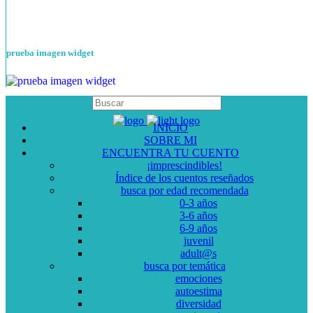
prueba imagen widget
INICIO
SOBRE MI
ENCUENTRA TU CUENTO
¡imprescindibles!
Índice de los cuentos reseñados
busca por edad recomendada
0-3 años
3-6 años
6-9 años
juvenil
adult@s
busca por temática
emociones
autoestima
diversidad