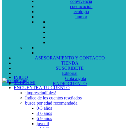
convivencia
coeducación
ecología
humor
ASESORAMIENTO Y CONTACTO
TIENDA
SUSCRIBETE
Editorial
INICIO
Gota a gota
SOBRE MI
RADIOCUENTO
ENCUENTRA TU CUENTO
¡imprescindibles!
Índice de los cuentos reseñados
busca por edad recomendada
0-3 años
3-6 años
6-9 años
juvenil