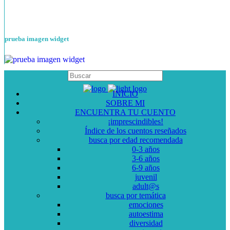
prueba imagen widget
INICIO
SOBRE MI
ENCUENTRA TU CUENTO
¡imprescindibles!
Índice de los cuentos reseñados
busca por edad recomendada
0-3 años
3-6 años
6-9 años
juvenil
adult@s
busca por temática
emociones
autoestima
diversidad