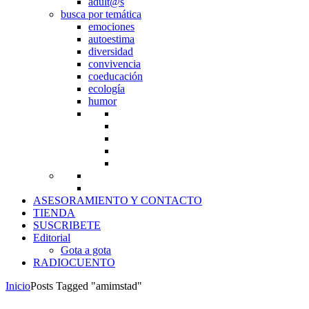
adult@s
busca por temática
emociones
autoestima
diversidad
convivencia
coeducación
ecología
humor
ASESORAMIENTO Y CONTACTO
TIENDA
SUSCRIBETE
Editorial
Gota a gota
RADIOCUENTO
Inicio
Posts Tagged "amimstad"