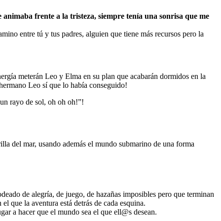
 animaba frente a la tristeza, siempre tenía una sonrisa que me
mino entre tú y tus padres, alguien que tiene más recursos pero la
a energía meterán Leo y Elma en su plan que acabarán dormidos en la
u hermano Leo sí que lo había conseguido!
“un rayo de sol, oh oh oh!”!
 orilla del mar, usando además el mundo submarino de una forma
odeado de alegría, de juego, de hazañas imposibles pero que terminan
 el que la aventura está detrás de cada esquina.
jugar a hacer que el mundo sea el que ell@s desean.