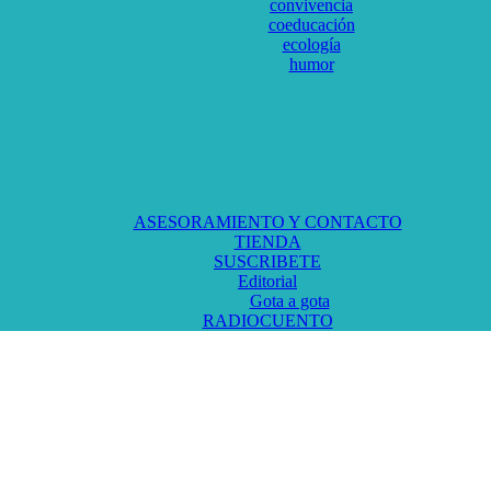
convivencia
coeducación
ecología
humor
ASESORAMIENTO Y CONTACTO
TIENDA
SUSCRIBETE
Editorial
Gota a gota
RADIOCUENTO