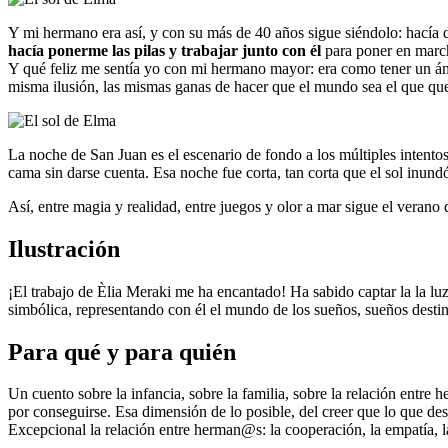
Y mi hermano era así, y con su más de 40 años sigue siéndolo: hacía d
hacía ponerme las pilas y trabajar junto con él
para poner en march
Y qué feliz me sentía yo con mi hermano mayor: era como tener un ánge
misma ilusión, las mismas ganas de hacer que el mundo sea el que q
La noche de San Juan es el escenario de fondo a los múltiples intento
cama sin darse cuenta. Esa noche fue corta, tan corta que el sol inu
Así, entre magia y realidad, entre juegos y olor a mar sigue el verano
Ilustración
¡El trabajo de Èlia Meraki me ha encantado! Ha sabido captar la la l
simbólica, representando con él el mundo de los sueños, sueños desti
Para qué y para quién
Un cuento sobre la infancia, sobre la familia, sobre la relación ent
por conseguirse. Esa dimensión de lo posible, del creer que lo que d
Excepcional la relación entre herman@s: la cooperación, la empatía, la