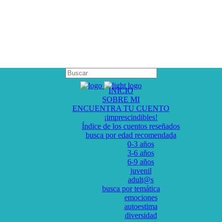
INICIO
SOBRE MI
ENCUENTRA TU CUENTO
¡imprescindibles!
Índice de los cuentos reseñados
busca por edad recomendada
0-3 años
3-6 años
6-9 años
juvenil
adult@s
busca por temática
emociones
autoestima
diversidad