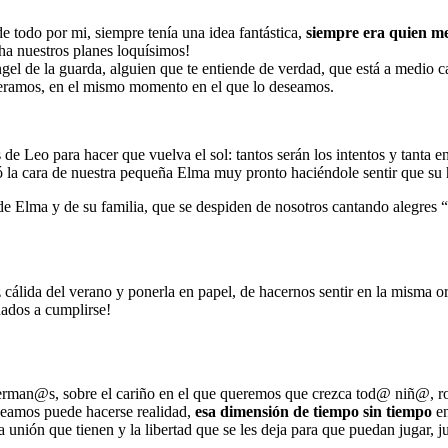
e todo por mi, siempre tenía una idea fantástica,
siempre era quien me
a nuestros planes loquísimos!
l de la guarda, alguien que te entiende de verdad, que está a medio ca
ueramos, en el mismo momento en el que lo deseamos.
s de Leo para hacer que vuelva el sol: tantos serán los intentos y tant
ndó la cara de nuestra pequeña Elma muy pronto haciéndole sentir que s
 de Elma y de su familia, que se despiden de nosotros cantando alegres 
uz cálida del verano y ponerla en papel, de hacernos sentir en la misma
nados a cumplirse!
re herman@s, sobre el cariño en el que queremos que crezca tod@ niñ@, r
eseamos puede hacerse realidad,
esa dimensión de tiempo sin tiempo
en
 unión que tienen y la libertad que se les deja para que puedan jugar, 