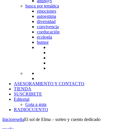
adult@s
busca por temática
emociones
autoestima
diversidad
convivencia
coeducación
ecología
humor
ASESORAMIENTO Y CONTACTO
TIENDA
SUSCRIBETE
Editorial
Gota a gota
RADIOCUENTO
Inicio
reseña
El sol de Elma – sorteo y cuento dedicado