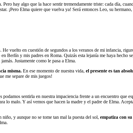
. Pero hay algo que la hace sentir tremendamente triste: cada día, cuand
tar. ¡Pero Elma quiere que vuelva ya! Será entonces Leo, su hermano, qu
mpo. He vuelto en cuestión de segundos a los veranos de mi infancia, ri
en Berlín y mis padres en Roma. Quizás esta lejanía me haya hecho sent
an jamás. Justamente como le pasa a Elma.
ncia misma.
En ese momento de nuestra vida,
el presente es tan abso
que me separe de mis juegos!
s podamos sentirla en nuestra impaciencia frente a un encuentro que 
ra lo malo. Y así vemos que hacen la madre y el padre de Elma. Acepta
niño, y aunque no se tome tan mal la puesta del sol,
empatiza con su 
Elma.