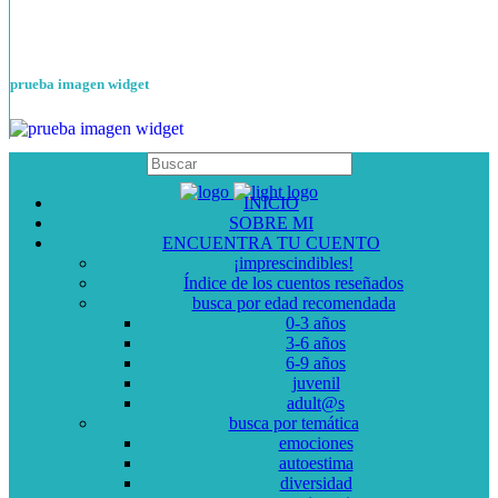
prueba imagen widget
INICIO
SOBRE MI
ENCUENTRA TU CUENTO
¡imprescindibles!
Índice de los cuentos reseñados
busca por edad recomendada
0-3 años
3-6 años
6-9 años
juvenil
adult@s
busca por temática
emociones
autoestima
diversidad