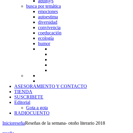
adult@s
busca por temática
emociones
autoestima
diversidad
convivencia
coeducación
ecología
humor
ASESORAMIENTO Y CONTACTO
TIENDA
SUSCRIBETE
Editorial
Gota a gota
RADIOCUENTO
Inicio
reseña
Reseñas de la semana- otoño literario 2018