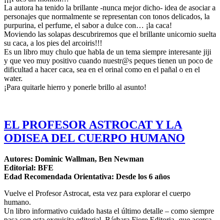
La autora ha tenido la brillante -nunca mejor dicho- idea de asociar a
personajes que normalmente se representan con tonos delicados, la
purpurina, el perfume, el sabor a dulce con… ¡la caca!
Moviendo las solapas descubriremos que el brillante unicornio suelta
su caca, a los pies del arcoiris!!!
Es un libro muy chulo que habla de un tema siempre interesante jiji
y que veo muy positivo cuando nuestr@s peques tienen un poco de
dificultad a hacer caca, sea en el orinal como en el pañal o en el
water.
¡Para quitarle hierro y ponerle brillo al asunto!
EL PROFESOR ASTROCAT Y LA
ODISEA DEL CUERPO HUMANO
Autores: Dominic Wallman, Ben Newman
Editorial: BFE
Edad Recomendada Orientativa: Desde los 6 años
Vuelve el Profesor Astrocat, esta vez para explorar el cuerpo
humano.
Un libro informativo cuidado hasta el último detalle – como siempre
pasa con esta exquisita editorial, Bárbara Fiore Editoria- que acerca