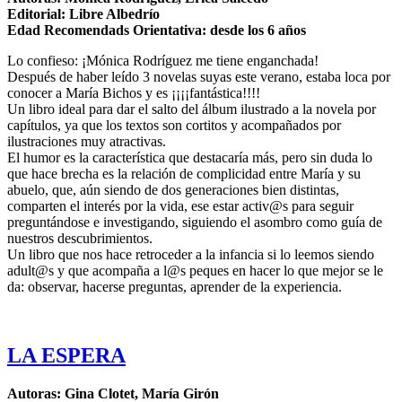
Editorial: Libre Albedrío
Edad Recomendads Orientativa: desde los 6 años
Lo confieso: ¡Mónica Rodríguez me tiene enganchada!
Después de haber leído 3 novelas suyas este verano, estaba loca por
conocer a María Bichos y es ¡¡¡¡fantástica!!!!
Un libro ideal para dar el salto del álbum ilustrado a la novela por
capítulos, ya que los textos son cortitos y acompañados por
ilustraciones muy atractivas.
El humor es la característica que destacaría más, pero sin duda lo
que hace brecha es la relación de complicidad entre María y su
abuelo, que, aún siend
o de dos generaciones bien distintas,
comparten el interés por la vida, ese estar activ@s para seguir
preguntándose e investigando, siguiendo el asombro como guía de
nuestros descubrimientos.
Un libro que nos hace retroceder a la infancia si lo leemos siendo
adult@s y que acompaña a l@s peques en hacer lo que mejor se le
da: observar, hacerse preguntas, aprender de la experiencia.
LA ESPERA
Autoras: Gina Clotet, María Girón