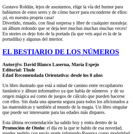
Gustavo Roldán, lejos de asustarnos, elige la vía del humor para
hablarnos de estos seres y de cómo hacer para esconderse de ellos:
¡sí, en nuestra propria casa!
Divertido, rimado, con final sorpresa y libre de cualquier moraleja:
un álbum redondo que se deja leer muchas muchas muchas veces!
En stories os dejo foto de la portada (la que veis aquí es la de la
portadilla) y algunas del interior.
EL BESTIARIO DE LOS NÚMEROS
Autor@s: David Blanco Laserna, María Espejo
Editorial: Thule
Edad Recomendada Orientativa: desde los 8 años
Un libro ilustrado que está a mitad de camino entre recopilatorio
fantástico y álbum informativo ya que habla de números y de su
origen mágica así como de juegos de cálculo que pueden hacerse
con ellos. Sin duda una apuesta segura para todos los aficionados a
las matemáticas y también al mundo de la magia. Un libro singular
que puede ser interesante para las edades más dispares.
Esta última recomendación ha salido hoy y entra dentro de la
Promoción de Otoño
: el día en la que te hablo de esa novedad,
puedes pedirla con envío gratis (eligiendo Reserva como modalidad