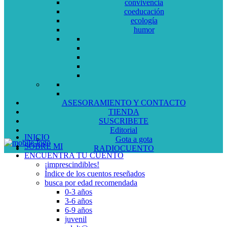
convivencia
coeducación
ecología
humor
ASESORAMIENTO Y CONTACTO
TIENDA
SUSCRIBETE
Editorial
INICIO
Gota a gota
SOBRE MI
RADIOCUENTO
ENCUENTRA TU CUENTO
¡imprescindibles!
Índice de los cuentos reseñados
busca por edad recomendada
0-3 años
3-6 años
6-9 años
juvenil