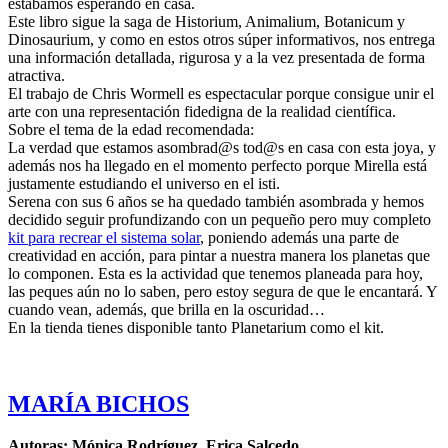
estábamos esperando en casa.
Este libro sigue la saga de Historium, Animalium, Botanicum y
Dinosaurium, y como en estos otros súper informativos, nos entrega
una información detallada, rigurosa y a la vez presentada de forma
atractiva.
El trabajo de Chris Wormell es espectacular porque consigue unir el
arte con una representación fidedigna de la realidad científica.
Sobre el tema de la edad recomendada:
La verdad que estamos asombrad@s tod@s en casa con esta joya, y
además nos ha llegado en el momento perfecto porque Mirella está
justamente estudiando el universo en el isti.
Serena con sus 6 años se ha quedado también asombrada y hemos
decidido seguir profundizando con un pequeño pero muy completo
kit para recrear el sistema solar
, poniendo además una parte de
creatividad en acción, para pintar a nuestra manera los planetas que
lo componen. Esta es la actividad que tenemos planeada para hoy,
las peques aún no lo saben, pero estoy segura de que le encantará. Y
cuando vean, además, que brilla en la oscuridad…
En la tienda tienes disponible tanto Planetarium como el kit.
MARÍA BICHOS
Autoras: Mónica Rodríguez, Erica Salcedo