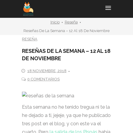
Inicio
Reseña
Reseñas De La Semana – 12 Al 18 De Noviembre
RESEÑA
RESEÑAS DE LA SEMANA – 12 AL 18
DE NOVIEMBRE
18 NOVIEMBRE, 2018
0 COMENTARIOS
Esta semana no he tenido tregua ni te la
he dejado a ti, jejeje, ya que he publicado
tres post en el blog, y con este va el
cuarto. Pero
la salida de los Pispás
había