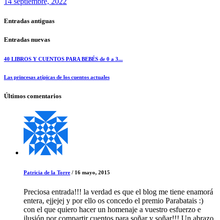
14 septiembre, 2022
Entradas antiguas
Entradas nuevas
40 LIBROS Y CUENTOS PARA BEBÉS de 0 a 3...
Las princesas atípicas de los cuentos actuales
Últimos comentarios
Patricia de la Torre
/
16 mayo, 2015
Preciosa entrada!!! la verdad es que el blog me tiene enamorá
entera, ejjejej y por ello os concedo el premio Parabatais :)
con el que quiero hacer un homenaje a vuestro esfuerzo e
ilusión por compartir cuentos para soñar y soñar!!! Un abrazo