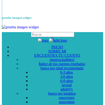
prueba imagen widget
INICIO
SOBRE MI
ENCUENTRA TU CUENTO
¡imprescindibles!
Índice de los cuentos reseñados
busca por edad recomendada
0-3 años
3-6 años
6-9 años
juvenil
adult@s
busca por temática
emociones
autoestima