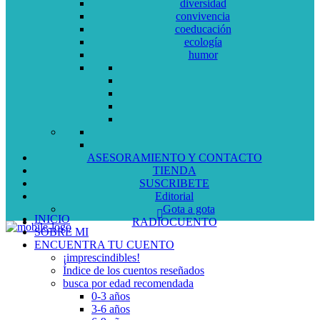
diversidad
convivencia
coeducación
ecología
humor
ASESORAMIENTO Y CONTACTO
TIENDA
SUSCRIBETE
Editorial
Gota a gota
INICIO
RADIOCUENTO
SOBRE MI
ENCUENTRA TU CUENTO
¡imprescindibles!
Índice de los cuentos reseñados
busca por edad recomendada
0-3 años
3-6 años