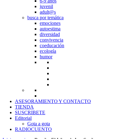
6-9 años
juvenil
adult@s
busca por temática
emociones
autoestima
diversidad
convivencia
coeducación
ecología
humor
ASESORAMIENTO Y CONTACTO
TIENDA
SUSCRIBETE
Editorial
Gota a gota
RADIOCUENTO