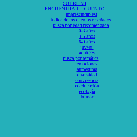
SOBRE MI
ENCUENTRA TU CUENTO
¡imprescindibles!
Índice de los cuentos reseñados
busca por edad recomendada
0-3 años
3-6 años
6-9 años
juvenil
adult@s
busca por temática
emociones
autoestima
diversidad
convivencia
coeducación
ecología
humor