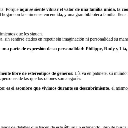
ria. Porque
aquí se siente vibrar el valor de una familia unida, la c
l hogar con la chimenea encendida, y una gran biblioteca familiar llena 
imientos que les siguen.
, sin sentirse atados en repetir sin imaginación ni personalidad su mane
una parte de expresión de su personalidad: Philippe, Rudy y Lía, 
mente libre de estereotipos de géneros:
Lía va en patinete, su mundo no
personas de las que los ratones son alegoría.
cer es el asombro que vivimos durante su descubrimiento
, el mism
y llenos de detalles que hacen de este álbum un estupendo libro de busca