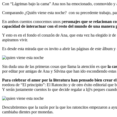
Con “Lágrimas bajo la cama” Ana nos ha emocionado, conmovido y anim
Comparando ¿Quién viene esta noche? con su precedente trabajo, pare
En ambos cuentos conocemos unos p
ersonajes que se relacionan c
capacidad de interactuar con el resto del mundo de una manera p
Y esto es en el fondo el corazón de Ana, que esta vez ha elegido ir d
aspiramos vivir.
Es desde esta mirada que os invito a abrir las páginas de este álbum 
Sin duda una de las primeras cosas que llama la atención es que
la ca
por editar por amigas de Ana y Silvina que han ido escondiendo estas 
Para celebrar el amor por la literatura han pensado bien crear e
roedora de “El principito”: El Ratoncito y de otro éxito editorial qu
Y serán justamente cuentos lo que decide regalar a l@s peques cuando 
Descubriremos que la razón por la que los ratoncitos empezaron a ayuda
cambiaba dientes por monedas.