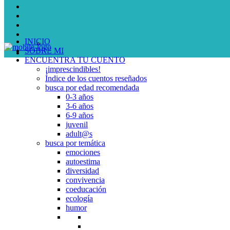
INICIO
SOBRE MI
ENCUENTRA TU CUENTO
¡imprescindibles!
Índice de los cuentos reseñados
busca por edad recomendada
0-3 años
3-6 años
6-9 años
juvenil
adult@s
busca por temática
emociones
autoestima
diversidad
convivencia
coeducación
ecología
humor