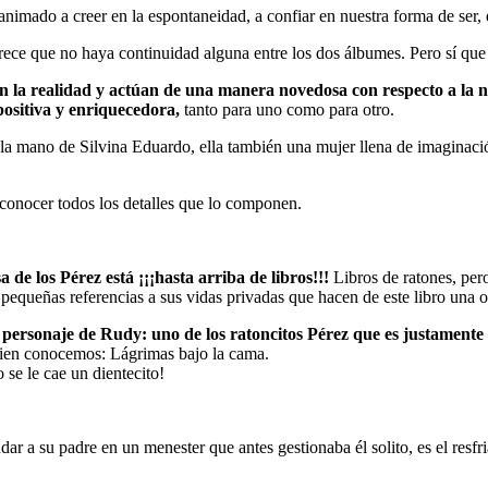
ado a creer en la espontaneidad, a confiar en nuestra forma de ser, en
ce que no haya continuidad alguna entre los dos álbumes. Pero sí que 
on la realidad y actúan de una manera novedosa con respecto a la n
ositiva y enriquecedora,
tanto para uno como para otro.
e la mano de Silvina Eduardo, ella también una mujer llena de imaginaci
y conocer todos los detalles que lo componen.
sa de los Pérez está ¡¡¡hasta arriba de libros!!!
Libros de ratones, per
pequeñas referencias a sus vidas privadas que hacen de este libro una 
l personaje de Rudy: uno de los ratoncitos Pérez que es justament
e bien conocemos: Lágrimas bajo la cama.
se le cae un dientecito!
r a su padre en un menester que antes gestionaba él solito, es el resfri