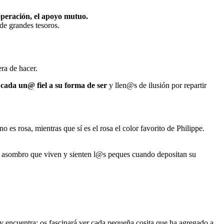
ooperación, el apoyo mutuo.
de grandes tesoros.
ra de hacer.
cada un@ fiel a su forma de ser
y llen@s de ilusión por repartir
 es rosa, mientras que sí es el rosa el color favorito de Philippe.
o asombro que viven y sienten l@s peques cuando depositan su
 y encuentra: os fascinará ver cada pequeña cosita que ha agregado a