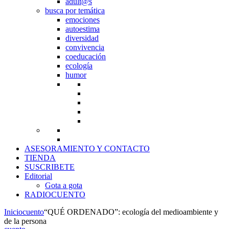
adult@s
busca por temática
emociones
autoestima
diversidad
convivencia
coeducación
ecología
humor
ASESORAMIENTO Y CONTACTO
TIENDA
SUSCRIBETE
Editorial
Gota a gota
RADIOCUENTO
Inicio
cuento
“QUÉ ORDENADO”: ecología del medioambiente y
de la persona