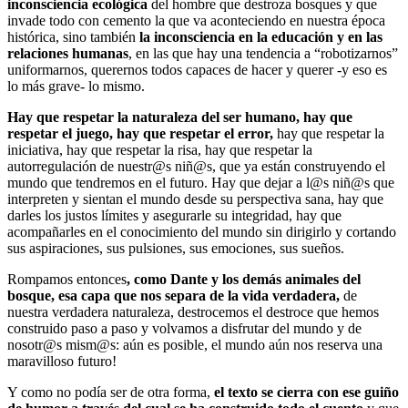
inconsciencia ecológica
del hombre que destroza bosques y que
invade todo con cemento la que va aconteciendo en nuestra época
histórica, sino también
la inconsciencia en la educación y en las
relaciones humanas
, en las que hay una tendencia a “robotizarnos”
uniformarnos, querernos todos capaces de hacer y querer -y eso es
lo más grave- lo mismo.
Hay que respetar la naturaleza del ser humano, hay que
respetar el juego, hay que respetar el error,
hay que respetar la
iniciativa, hay que respetar la risa, hay que respetar la
autorregulación de nuestr@s niñ@s, que ya están construyendo el
mundo que tendremos en el futuro. Hay que dejar a l@s niñ@s que
interpreten y sientan el mundo desde su perspectiva sana, hay que
darles los justos límites y asegurarle su integridad, hay que
acompañarles en el conocimiento del mundo sin dirigirlo y cortando
sus aspiraciones, sus pulsiones, sus emociones, sus sueños.
Rompamos entonces
, como Dante y los demás animales del
bosque, esa capa que nos separa de la vida verdadera,
de
nuestra verdadera naturaleza, destrocemos el destroce que hemos
construido paso a paso y volvamos a disfrutar del mundo y de
nosotr@s mism@s: aún es posible, el mundo aún nos reserva una
maravilloso futuro!
Y como no podía ser de otra forma,
el texto se cierra con ese guiño