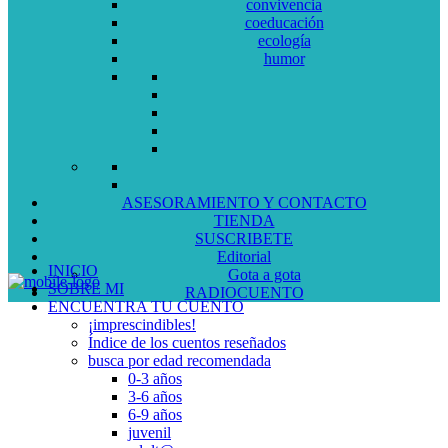
convivencia
coeducación
ecología
humor
ASESORAMIENTO Y CONTACTO
TIENDA
SUSCRIBETE
Editorial
INICIO
Gota a gota
SOBRE MI
RADIOCUENTO
ENCUENTRA TU CUENTO
¡imprescindibles!
Índice de los cuentos reseñados
busca por edad recomendada
0-3 años
3-6 años
6-9 años
juvenil