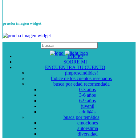
prueba imagen widget
INICIO
SOBRE MI
ENCUENTRA TU CUENTO
¡imprescindibles!
Índice de los cuentos reseñados
busca por edad recomendada
0-3 años
3-6 años
6-9 años
juvenil
adult@s
busca por temática
emociones
autoestima
diversidad