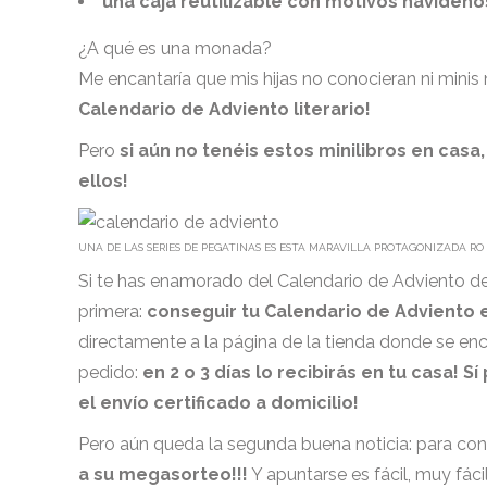
una caja reutilizable con motivos navideño
¿A qué es una monada?
Me encantaría que mis hijas no conocieran ni minis
Calendario de Adviento literario!
Pero
si aún no tenéis estos minilibros en casa
ellos!
UNA DE LAS SERIES DE PEGATINAS ES ESTA MARAVILLA PROTAGONIZADA RO 
Si te has enamorado del Calendario de Adviento de 
primera:
conseguir tu Calendario de Adviento e
directamente a la página de la tienda donde se encu
pedido:
en 2 o 3 días lo recibirás en tu casa! S
el envío certificado a domicilio!
Pero aún queda la segunda buena noticia: para co
a su megasorteo!!!
Y apuntarse es fácil, muy fác