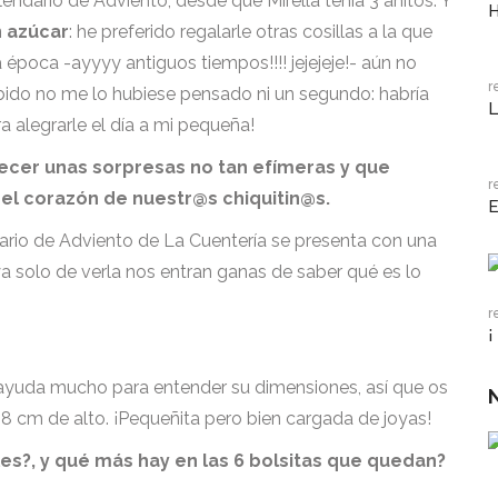
ndario de Adviento, desde que Mirella tenía 3 añitos. Y
n azúcar
: he preferido regalarle otras cosillas a la que
época -ayyyy antiguos tiempos!!!! jejejeje!- aún no
r
habido no me lo hubiese pensado ni un segundo: habría
L
ra alegrarle el día a mi pequeña!
ecer unas sorpresas no tan efímeras y que
r
el corazón de nuestr@s chiquitin@s.
E
ario de Adviento de La Cuentería se presenta con una
a solo de verla nos entran ganas de saber qué es lo
r
¡
 ayuda mucho para entender su dimensiones, así que os
8 cm de alto. ¡Pequeñita pero bien cargada de joyas!
es?, y qué más hay en las 6 bolsitas que quedan?