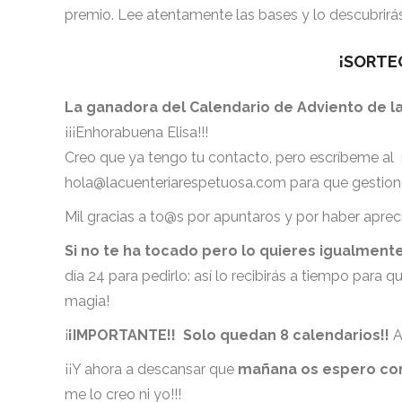
premio. Lee atentamente las bases y lo descubrirá
¡SORTE
La ganadora del Calendario de Adviento de la
¡¡¡Enhorabuena Elisa!!!
Creo que ya tengo tu contacto, pero escríbeme al 
hola@lacuenteriarespetuosa.com para que gestione
Mil gracias a to@s por apuntaros y por haber aprec
Si no te ha tocado pero lo quieres igualmen
día 24 para pedirlo: así lo recibirás a tiempo para 
magia!
¡
¡IMPORTANTE!! Solo quedan 8 calendarios!!
As
¡¡Y ahora a descansar que
mañana os espero co
me lo creo ni yo!!!