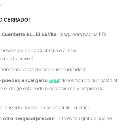
s!
O CERRADO!
 Cuentería es
….
Elisa Vilar
(seguidora página FB)
messenger de La Cuentería o al mail
mos tu envío :)
iado tanto el Calendario que he ideado :)
te puedes encargarlo
aquí
:
tienes tiempo aún hasta el
que el día 30 esté todo preparadísimo y empiece la
í que si lo queréis no os esperéis: ¡vuelan!
n otro megasorpresón
!! Este es tan grande que no