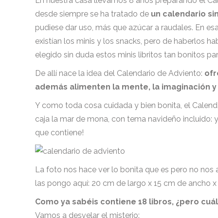
En nuestra casa llevamos 8 años preparando el Cale
desde siempre se ha tratado de
un calendario si
pudiese dar uso, más que azúcar a raudales. En esa 
existían los minis y los snacks, pero de haberlos 
elegido sin duda estos minis libritos tan bonitos pa
De allí nace la idea del Calendario de Adviento:
ofr
además alimenten la mente, la imaginación y 
Y como toda cosa cuidada y bien bonita, el Calend
caja la mar de mona, con tema navideño incluido: y
que contiene!
La foto nos hace ver lo bonita que es pero no nos
las pongo aquí: 20 cm de largo x 15 cm de ancho x 
Como ya sabéis contiene 18 libros, ¿pero cuál
Vamos a desvelar el misterio: