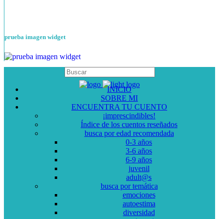
prueba imagen widget
INICIO
SOBRE MI
ENCUENTRA TU CUENTO
¡imprescindibles!
Índice de los cuentos reseñados
busca por edad recomendada
0-3 años
3-6 años
6-9 años
juvenil
adult@s
busca por temática
emociones
autoestima
diversidad