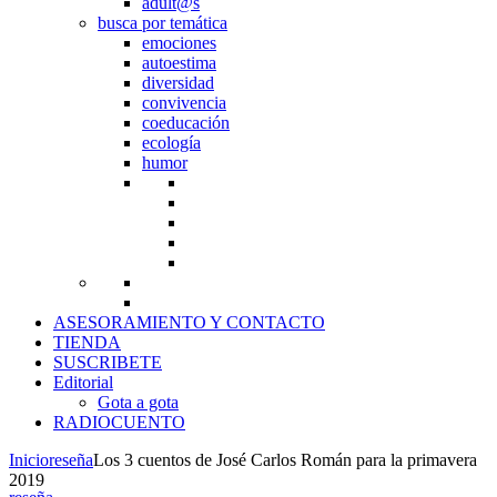
adult@s
busca por temática
emociones
autoestima
diversidad
convivencia
coeducación
ecología
humor
ASESORAMIENTO Y CONTACTO
TIENDA
SUSCRIBETE
Editorial
Gota a gota
RADIOCUENTO
Inicio
reseña
Los 3 cuentos de José Carlos Román para la primavera
2019