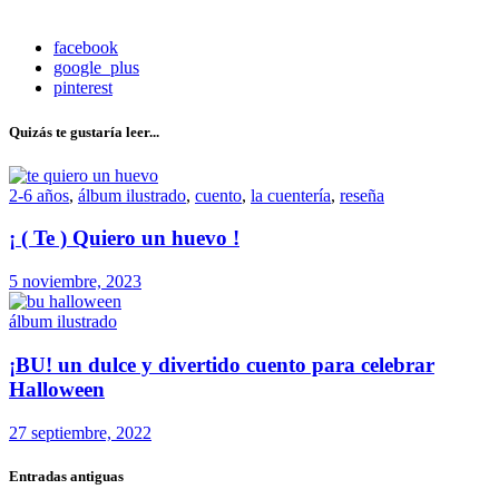
facebook
google_plus
pinterest
Quizás te gustaría leer...
2-6 años
,
álbum ilustrado
,
cuento
,
la cuentería
,
reseña
¡ ( Te ) Quiero un huevo !
5 noviembre, 2023
álbum ilustrado
¡BU! un dulce y divertido cuento para celebrar
Halloween
27 septiembre, 2022
Entradas antiguas