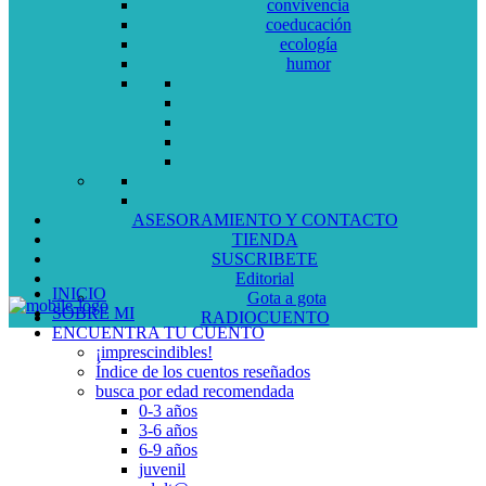
convivencia
coeducación
ecología
humor
ASESORAMIENTO Y CONTACTO
TIENDA
SUSCRIBETE
Editorial
INICIO
Gota a gota
SOBRE MI
RADIOCUENTO
ENCUENTRA TU CUENTO
¡imprescindibles!
Índice de los cuentos reseñados
busca por edad recomendada
0-3 años
3-6 años
6-9 años
juvenil