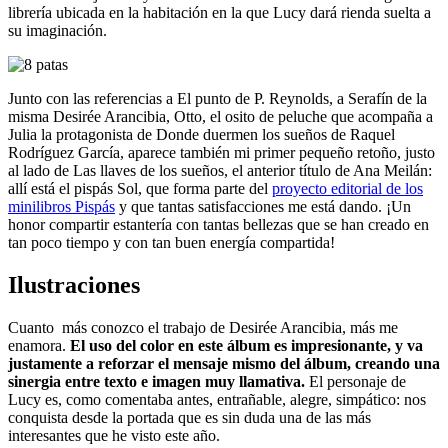
librería ubicada en la habitación en la que Lucy dará rienda suelta a
su imaginación.
Junto con las referencias a El punto de P. Reynolds, a Serafín de la
misma Desirée Arancibia, Otto, el osito de peluche que acompaña a
Julia la protagonista de Donde duermen los sueños de Raquel
Rodríguez García, aparece también mi primer pequeño retoño, justo
al lado de Las llaves de los sueños, el anterior título de Ana Meilán:
allí está el pispás Sol, que forma parte del
proyecto editorial de los
minilibros Pispás
y que tantas satisfacciones me está dando. ¡Un
honor compartir estantería con tantas bellezas que se han creado en
tan poco tiempo y con tan buen energía compartida!
Ilustraciones
Cuanto más conozco el trabajo de Desirée Arancibia, más me
enamora.
El uso del color en este álbum es impresionante, y va
justamente a reforzar el mensaje mismo del álbum, creando una
sinergia entre texto e imagen muy llamativa.
El personaje de
Lucy es, como comentaba antes, entrañable, alegre, simpático: nos
conquista desde la portada que es sin duda una de las más
interesantes que he visto este año.