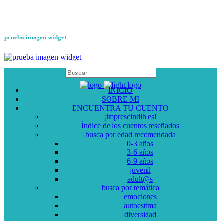
prueba imagen widget
INICIO
SOBRE MI
ENCUENTRA TU CUENTO
¡imprescindibles!
Índice de los cuentos reseñados
busca por edad recomendada
0-3 años
3-6 años
6-9 años
juvenil
adult@s
busca por temática
emociones
autoestima
diversidad