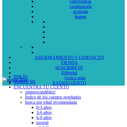
convivencia
coeducación
ecología
humor
ASESORAMIENTO Y CONTACTO
TIENDA
SUSCRIBETE
Editorial
INICIO
Gota a gota
SOBRE MI
RADIOCUENTO
ENCUENTRA TU CUENTO
¡imprescindibles!
Índice de los cuentos reseñados
busca por edad recomendada
0-3 años
3-6 años
6-9 años
juvenil