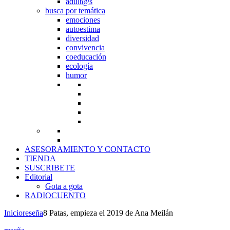
adult@s
busca por temática
emociones
autoestima
diversidad
convivencia
coeducación
ecología
humor
ASESORAMIENTO Y CONTACTO
TIENDA
SUSCRIBETE
Editorial
Gota a gota
RADIOCUENTO
Inicio
reseña
8 Patas, empieza el 2019 de Ana Meilán