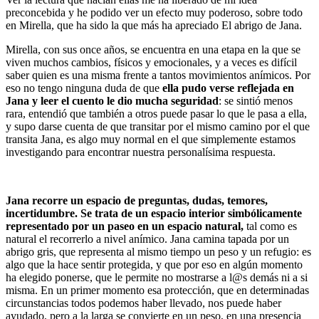
preconcebida y he podido ver un efecto muy poderoso, sobre todo
en Mirella, que ha sido la que más ha apreciado El abrigo de Jana.
Mirella, con sus once años, se encuentra en una etapa en la que se
viven muchos cambios, físicos y emocionales, y a veces es difícil
saber quien es una misma frente a tantos movimientos anímicos. Por
eso no tengo ninguna duda de que
ella pudo verse reflejada en
Jana y leer el cuento le dio mucha seguridad
: se sintió menos
rara, entendió que también a otros puede pasar lo que le pasa a ella,
y supo darse cuenta de que transitar por el mismo camino por el que
transita Jana, es algo muy normal en el que simplemente estamos
investigando para encontrar nuestra personalísima respuesta.
Jana recorre un espacio de preguntas, dudas, temores,
incertidumbre. Se trata de un espacio interior simbólicamente
representado por un paseo en un espacio natural,
tal como es
natural el recorrerlo a nivel anímico. Jana camina tapada por un
abrigo gris, que representa al mismo tiempo un peso y un refugio: es
algo que la hace sentir protegida, y que por eso en algún momento
ha elegido ponerse, que le permite no mostrarse a l@s demás ni a si
misma. En un primer momento esa protección, que en determinadas
circunstancias todos podemos haber llevado, nos puede haber
ayudado, pero a la larga se convierte en un peso, en una presencia