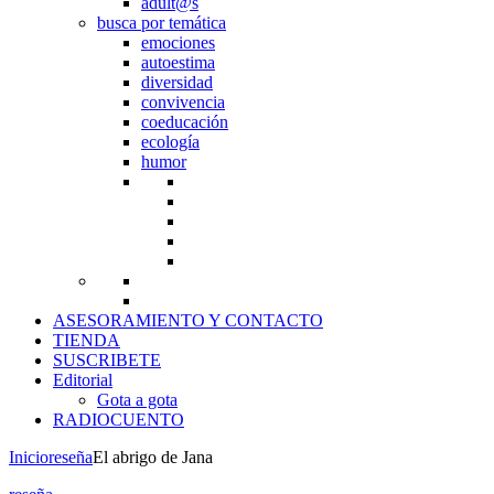
adult@s
busca por temática
emociones
autoestima
diversidad
convivencia
coeducación
ecología
humor
ASESORAMIENTO Y CONTACTO
TIENDA
SUSCRIBETE
Editorial
Gota a gota
RADIOCUENTO
Inicio
reseña
El abrigo de Jana