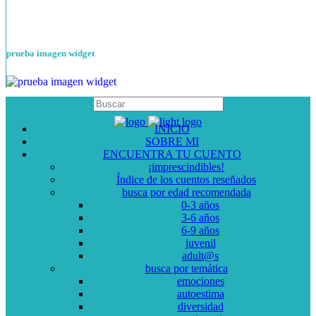
prueba imagen widget
INICIO
SOBRE MI
ENCUENTRA TU CUENTO
¡imprescindibles!
Índice de los cuentos reseñados
busca por edad recomendada
0-3 años
3-6 años
6-9 años
juvenil
adult@s
busca por temática
emociones
autoestima
diversidad