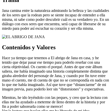
Trama
Jana camina entre la naturaleza admirando la belleza y las cualidades
de los seres que la rodean pero se siente incapaz de entender a ella
misma, ni sabe como poder descubrir cuál es su verdadero yo. En un
diálogo con esos seres que encuentra, será capaz de liberarse de su
miedo para poder así escuchar su corazón y ser ella misma.
Contenidos y Valores
Hace ya tiempo que tenemos a El abrigo de Jana en casa, y he
tenido que dejar pasar ese tiempo para poderlo reseñar con una
cierta objetividad. Os cuento el porqué. Antes de que este álbum
saliera, me había imaginado una historia completamente distinta que
giraba alrededor del personaje de Jana, y cuando por fin tuve entre
mano el cuento, me di cuenta de que no se correspondía en nada con
lo que me había imaginado. Así que tuve que “distanciarme” de mi
imagen previa, para poderlo leer sin “distorsiones” y expectativas.
Mientras, he ido leyéndolo con las peques, y creo que la lectura con
ellas me ha ayudado a meterme de lleno dentro de la historia y por
fin a poder saborearla como se merece!
Ver la lectura que hacían ellas me ha liberado de mi idea