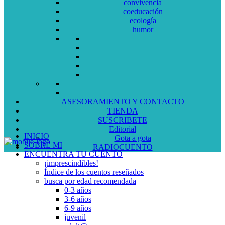
convivencia
coeducación
ecología
humor
ASESORAMIENTO Y CONTACTO
TIENDA
SUSCRIBETE
Editorial
INICIO
Gota a gota
SOBRE MI
RADIOCUENTO
ENCUENTRA TU CUENTO
¡imprescindibles!
Índice de los cuentos reseñados
busca por edad recomendada
0-3 años
3-6 años
6-9 años
juvenil