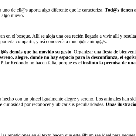
uno de ell@s aporta algo diferente que le caracteriza.
Tod@s tienen a
n algo nuevo.
 en el bosque. Allí se aloja una osa recién llegada a vivir allí y result
ra poderla compartir, y así conocería a much@s animg@s.
en l@s demás que ha movido su gesto
. Organizar una fiesta de bienven
eno, alegre, donde no hay espacio para la desconfianza, el egoísmo
r Pilar Redondo no hacen falta, porque
es el instinto la premisa de un
a hecho con un pincel igualmente alegre y sereno. Los animales han sid
de curiosidad por reconocer y ubicar sus peculiaridades.
Unas ilustracio
.
las repeticiones en el texto hacen que este álbum sea ideal para peques d