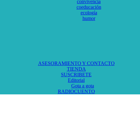
convivencia
coeducación
ecología
humor
ASESORAMIENTO Y CONTACTO
TIENDA
SUSCRIBETE
Editorial
Gota a gota
RADIOCUENTO