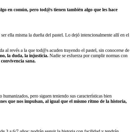
lgo en común, pero tod@s tienen también algo que les hace
a ser ella misma la dueña del pastel. Lo dejó intencionalmente allí en el
ida al revés a la que tod@s acuden trayendo el pastel, sin conocerse de
, la duda, la injusticia.
Nadie se esfuerza por cumplir normas con
a convivencia sana.
o humanizados, pero siguen teniendo sus características bien
nes que nos impulsan, al igual que el mismo ritmo de la historia,
e 3 a 6/7 años: podrán seguir la historia con facilidad y tendrán