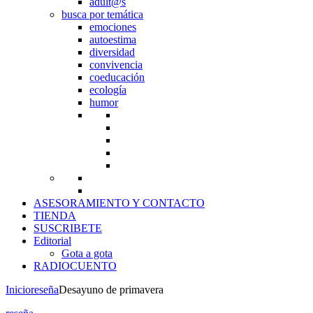
adult@s
busca por temática
emociones
autoestima
diversidad
convivencia
coeducación
ecología
humor
ASESORAMIENTO Y CONTACTO
TIENDA
SUSCRIBETE
Editorial
Gota a gota
RADIOCUENTO
Inicio
reseña
Desayuno de primavera