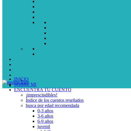
INICIO
SOBRE MI
ENCUENTRA TU CUENTO
¡imprescindibles!
Índice de los cuentos reseñados
busca por edad recomendada
0-3 años
3-6 años
6-9 años
juvenil