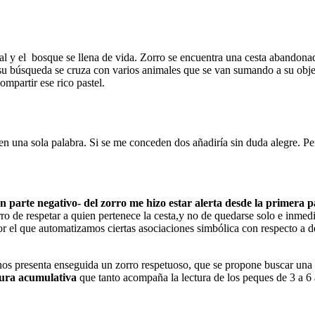
nal y el bosque se llena de vida. Zorro se encuentra una cesta abandona
 su búsqueda se cruza con varios animales que se van sumando a su obje
ompartir ese rico pastel.
m en una sola palabra. Si se me conceden dos añadiría sin duda alegre. Pe
 en parte negativo- del zorro me hizo estar alerta desde la primera p
ro de respetar a quien pertenece la cesta,y no de quedarse solo e inmed
or el que automatizamos ciertas asociaciones simbólica con respecto a d
os presenta enseguida un zorro respetuoso, que se propone buscar una vía
tura acumulativa
que tanto acompaña la lectura de los peques de 3 a 6 