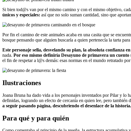
Si bien tod@s van por el mismo camino y con el mismo objetivo, cada 
únicos y especiales:
así que no solo suman cantidad, sino que aporta
Por fin el camino de este animales acaba en una casita que se encuentran
bosque pensando que alguien buscaría a quien pertenecía la tarta pa
Este personaje sella, desvelando su plan, la absoluta confianza 
nada.
Por eso mismo definiría Desayuno de primavera un cuento ser
el fin de respetar a l@s demás: esas normas en el mundo retratado po
Ilustraciones
Joana Bruna ha dado vida a los personajes inventados por Pilar y lo h
definidas, logrando un efecto de cercanía en quien lee, pero también 
a seguir pasando página, descubriendo el desenlace de la historia
Para qué y para quién
Como comentaba al principio de la reseña, la estructura acumulativa y 