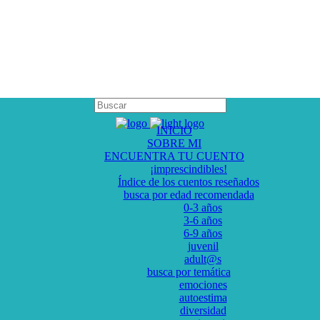
INICIO
SOBRE MI
ENCUENTRA TU CUENTO
¡imprescindibles!
Índice de los cuentos reseñados
busca por edad recomendada
0-3 años
3-6 años
6-9 años
juvenil
adult@s
busca por temática
emociones
autoestima
diversidad