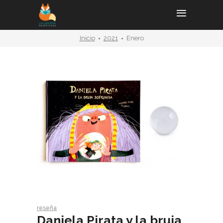
Inicio
2021
Enero
reseña
Daniela Pirata y la bruja