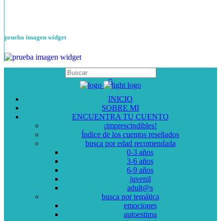
prueba imagen widget
INICIO
SOBRE MI
ENCUENTRA TU CUENTO
¡imprescindibles!
Índice de los cuentos reseñados
busca por edad recomendada
0-3 años
3-6 años
6-9 años
juvenil
adult@s
busca por temática
emociones
autoestima