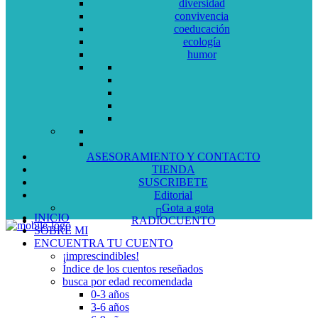
diversidad
convivencia
coeducación
ecología
humor
ASESORAMIENTO Y CONTACTO
TIENDA
SUSCRIBETE
Editorial
Gota a gota
INICIO
RADIOCUENTO
SOBRE MI
ENCUENTRA TU CUENTO
¡imprescindibles!
Índice de los cuentos reseñados
busca por edad recomendada
0-3 años
3-6 años