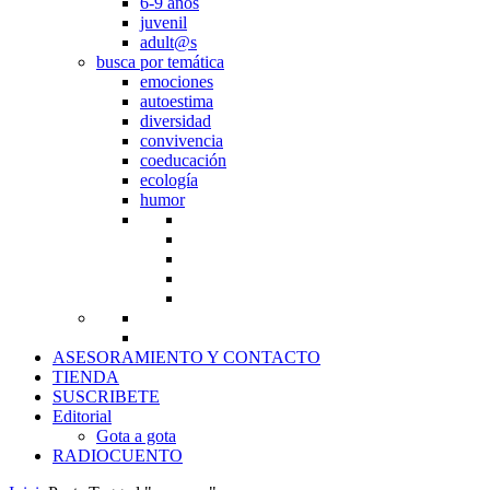
6-9 años
juvenil
adult@s
busca por temática
emociones
autoestima
diversidad
convivencia
coeducación
ecología
humor
ASESORAMIENTO Y CONTACTO
TIENDA
SUSCRIBETE
Editorial
Gota a gota
RADIOCUENTO