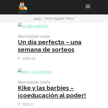
Inicio
Posts Tagged "niños"
álbum ilustrado
,
reseña
Un día perfecto – una
semana de sorteos
JUNIO 06
álbum ilustrado
,
reseña
Kike y las barbies –
¡coeducación al poder!
MAYO 17